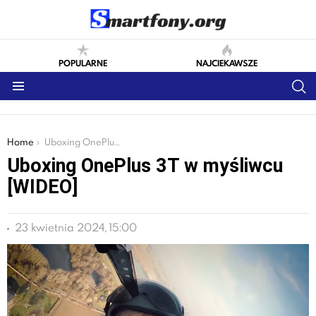
POPULARNE
NAJCIEKAWSZE
S
Menu
You are here:
Home
Uboxing OnePlus 3T w myśliwcu [WIDEO]
Uboxing OnePlus 3T w myśliwcu
[WIDEO]
23 kwietnia 2024, 15:00