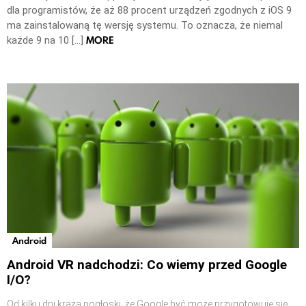
dla programistów, że aż 88 procent urządzeń zgodnych z iOS 9
ma zainstalowaną tę wersję systemu. To oznacza, że niemal
MORE
każde 9 na 10 […]
Android
Android VR nadchodzi: Co wiemy przed Google
I/O?
Od kilku dni krążą pogłoski, że Google być może przygotowuje się