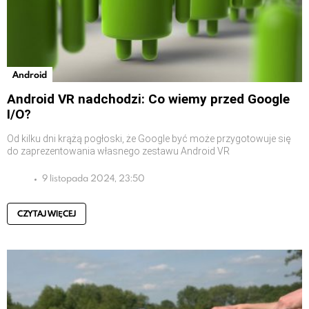
Android
Android VR nadchodzi: Co wiemy przed Google
I/O?
Od kilku dni krążą pogłoski, że Google być może przygotowuje się
do zaprezentowania własnego zestawu Android VR
9 listopada 2024, 23:50
CZYTAJ WIĘCEJ