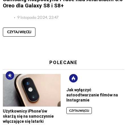
Oreo dla Galaxy S8 i S8+
9 listopada 2024, 23:47
CZYTAJ WIĘCEJ
POLECANE
Jak wyłączyć
autoodtwarzanie filmów na
Instagramie
CZYTAJ WIĘCEJ
Użytkownicy iPhone’ów
skarżą się na samoczynnie
włączające się latarki