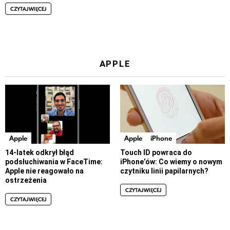
CZYTAJ WIĘCEJ
APPLE
Apple
Apple
iPhone
14-latek odkrył błąd
Touch ID powraca do
podsłuchiwania w FaceTime:
iPhone’ów: Co wiemy o nowym
Apple nie reagowało na
czytniku linii papilarnych?
ostrzeżenia
CZYTAJ WIĘCEJ
CZYTAJ WIĘCEJ