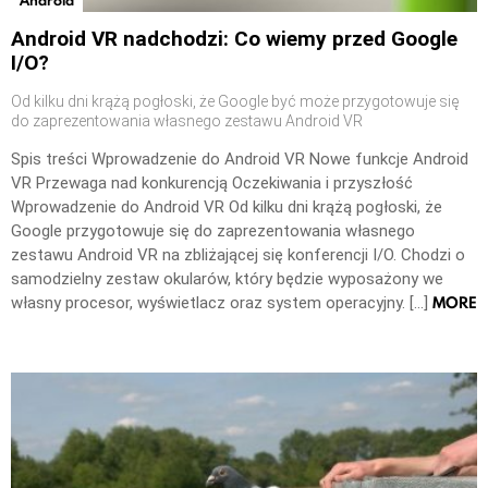
Android VR nadchodzi: Co wiemy przed Google
I/O?
Od kilku dni krążą pogłoski, że Google być może przygotowuje się
do zaprezentowania własnego zestawu Android VR
Spis treści Wprowadzenie do Android VR Nowe funkcje Android
VR Przewaga nad konkurencją Oczekiwania i przyszłość
Wprowadzenie do Android VR Od kilku dni krążą pogłoski, że
Google przygotowuje się do zaprezentowania własnego
zestawu Android VR na zbliżającej się konferencji I/O. Chodzi o
samodzielny zestaw okularów, który będzie wyposażony we
MORE
własny procesor, wyświetlacz oraz system operacyjny. […]