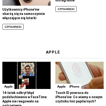
Instagramie
CZYTAJ WIĘCEJ
Użytkownicy iPhone’ów
skarżą się na samoczynnie
włączające się latarki
CZYTAJ WIĘCEJ
APPLE
Apple
Apple
iPhone
14-latek odkrył błąd
Touch ID powraca do
podsłuchiwania w FaceTime:
iPhone’ów: Co wiemy o nowym
Apple nie reagowało na
czytniku linii papilarnych?
ostrzeżenia