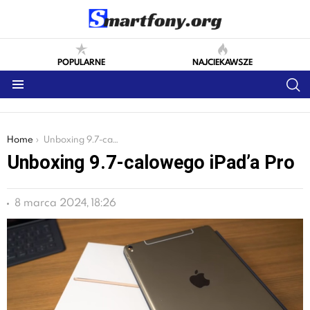
POPULARNE
NAJCIEKAWSZE
S
Menu
You are here:
Home
Unboxing 9.7-calowego iPad’a Pro
Unboxing 9.7-calowego iPad’a Pro
8 marca 2024, 18:26