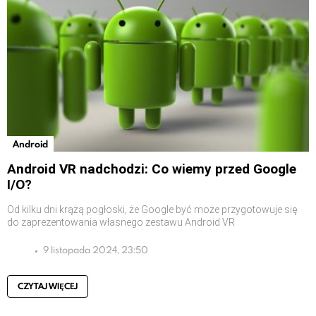
Android
Android VR nadchodzi: Co wiemy przed Google
I/O?
Od kilku dni krążą pogłoski, że Google być może przygotowuje się
do zaprezentowania własnego zestawu Android VR
9 listopada 2024, 23:50
CZYTAJ WIĘCEJ