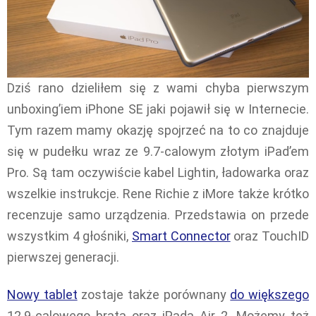
Dziś rano dzieliłem się z wami chyba pierwszym
unboxing’iem iPhone SE jaki pojawił się w Internecie.
Tym razem mamy okazję spojrzeć na to co znajduje
się w pudełku wraz ze 9.7-calowym złotym iPad’em
Pro. Są tam oczywiście kabel Lightin, ładowarka oraz
wszelkie instrukcje. Rene Richie z iMore także krótko
recenzuje samo urządzenia. Przedstawia on przede
wszystkim 4 głośniki,
Smart Connector
oraz TouchID
pierwszej generacji.
Nowy tablet
zostaje także porównany
do większego
12.9-calowego brata oraz iPada Air 2. Możemy też