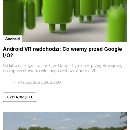
Android
Android VR nadchodzi: Co wiemy przed Google
I/O?
Od kilku dni krążą pogłoski, że Google być może przygotowuje się
do zaprezentowania własnego zestawu Android VR
9 listopada 2024, 23:50
CZYTAJ WIĘCEJ