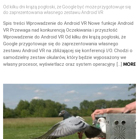
Od kilku dni krążą pogłoski, że Google być może przygotowuje się
do zaprezentowania własnego zestawu Android VR
Spis treści Wprowadzenie do Android VR Nowe funkcje Android
VR Przewaga nad konkurencją Oczekiwania i przyszłość
Wprowadzenie do Android VR Od kilku dni krążą pogłoski, że
Google przygotowuje się do zaprezentowania własnego
zestawu Android VR na zbliżającej się konferencji I/O. Chodzi o
samodzielny zestaw okularów, który będzie wyposażony we
MORE
własny procesor, wyświetlacz oraz system operacyjny. […]