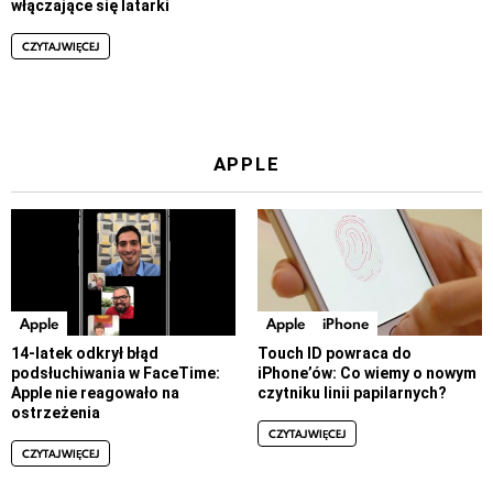
włączające się latarki
CZYTAJ WIĘCEJ
APPLE
Apple
Apple
iPhone
14-latek odkrył błąd
Touch ID powraca do
podsłuchiwania w FaceTime:
iPhone’ów: Co wiemy o nowym
Apple nie reagowało na
czytniku linii papilarnych?
ostrzeżenia
CZYTAJ WIĘCEJ
CZYTAJ WIĘCEJ