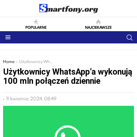
POPULARNE
NAJCIEKAWSZE
S
Menu
You are here:
Home
Użytkownicy WhatsApp’a wykonują 100 mln połączeń dziennie
Użytkownicy WhatsApp’a wykonują
100 mln połączeń dziennie
11 kwietnia 2024, 08:49