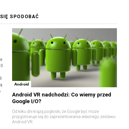
 SIĘ SPODOBAĆ
wa
10
8
Android
ną
a
Android VR nadchodzi: Co wiemy przed
Google I/O?
Od kilku dni krążą pogłoski, że Google być może
przygotowuje się do zaprezentowania własnego zestawu
Android VR