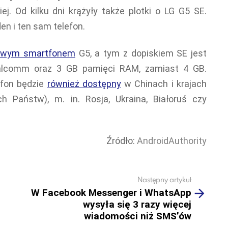
ej. Od kilku dni krążyły także plotki o LG G5 SE.
den i ten sam telefon.
owym smartfonem
G5, a tym z dopiskiem SE jest
alcomm oraz 3 GB pamięci RAM, zamiast 4 GB.
efon będzie
również dostępny
w Chinach i krajach
 Państw), m. in. Rosja, Ukraina, Białoruś czy
Źródło:
AndroidAuthority
Następny artykuł
W Facebook Messenger i WhatsApp
wysyła się 3 razy więcej
wiadomości niż SMS’ów