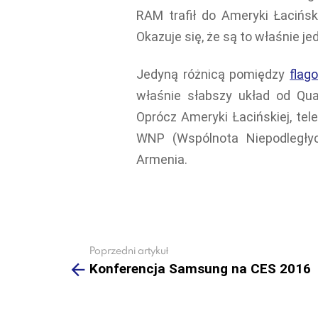
RAM trafił do Ameryki Łaciński
Okazuje się, że są to właśnie je
Jedyną różnicą pomiędzy
flag
właśnie słabszy układ od Qu
Oprócz Ameryki Łacińskiej, tel
WNP (Wspólnota Niepodległych
Armenia.
Poprzedni artykuł
See
more
Konferencja Samsung na CES 2016