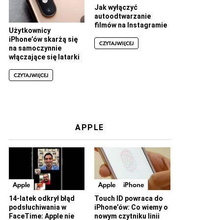
Jak wyłączyć
autoodtwarzanie
filmów na Instagramie
Użytkownicy
iPhone’ów skarżą się
CZYTAJ WIĘCEJ
na samoczynnie
włączające się latarki
CZYTAJ WIĘCEJ
APPLE
Apple
Apple
iPhone
14-latek odkrył błąd
Touch ID powraca do
podsłuchiwania w
iPhone’ów: Co wiemy o
FaceTime: Apple nie
nowym czytniku linii