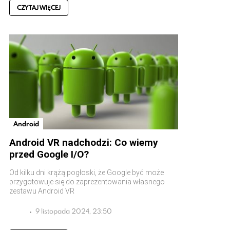
CZYTAJ WIĘCEJ
Android
Android VR nadchodzi: Co wiemy
przed Google I/O?
Od kilku dni krążą pogłoski, że Google być może
przygotowuje się do zaprezentowania własnego
zestawu Android VR
9 listopada 2024, 23:50