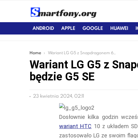
ANDROID
APPLE
GOOGLE
HUAWEI
You are here:
Home
Wariant LG G5 z Snapdragonem 652 nazywany będzie G5 SE
Wariant LG G5 z Sna
będzie G5 SE
23 kwietnia 2024, 02:11
Dosłownie kilka godzin wcześ
wariant HTC
10 z układem SD
zastosowało LG ze swoim flag