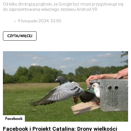
Od kilku dni krążą pogłoski, że Google być może przygotowuje się
do zaprezentowania własnego zestawu Android VR
9 listopada 2024, 23:50
CZYTAJ WIĘCEJ
Facebook
Facebook i Projekt Catalina: Drony wielkości