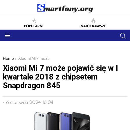
POPULARNE
NAJCIEKAWSZE
S
Menu
You are here:
Home
Xiaomi Mi 7 może pojawić się w I kwartale 2018 z chipsetem Snapdragon 845
Xiaomi Mi 7 może pojawić się w I
kwartale 2018 z chipsetem
Snapdragon 845
6 czerwca 2024, 16:04