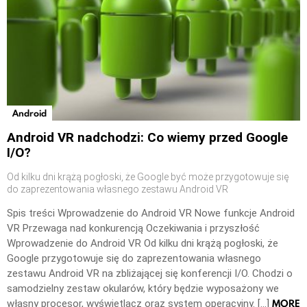
Android
Android VR nadchodzi: Co wiemy przed Google
I/O?
Od kilku dni krążą pogłoski, że Google być może przygotowuje się
do zaprezentowania własnego zestawu Android VR
Spis treści Wprowadzenie do Android VR Nowe funkcje Android
VR Przewaga nad konkurencją Oczekiwania i przyszłość
Wprowadzenie do Android VR Od kilku dni krążą pogłoski, że
Google przygotowuje się do zaprezentowania własnego
zestawu Android VR na zbliżającej się konferencji I/O. Chodzi o
samodzielny zestaw okularów, który będzie wyposażony we
MORE
własny procesor, wyświetlacz oraz system operacyjny. […]