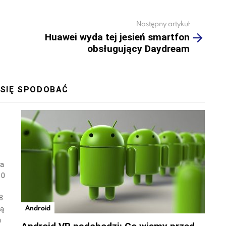
Następny artykuł
Huawei wyda tej jesień smartfon
obsługujący Daydream
 SIĘ SPODOBAĆ
wa
10
8
Android
ną
a