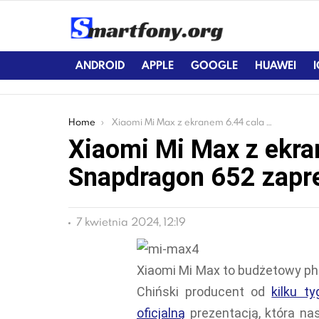
ANDROID
APPLE
GOOGLE
HUAWEI
You are here:
Home
Xiaomi Mi Max z ekranem 6.44 cala i Snapdragon 652 zaprezentowany
Xiaomi Mi Max z ekra
Snapdragon 652 zapr
7 kwietnia 2024, 12:19
Xiaomi Mi Max to budżetowy ph
Chiński producent od
kilku ty
oficjalną
prezentacją, która na