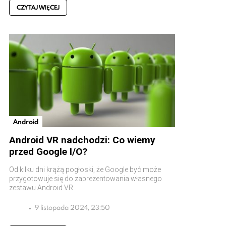
CZYTAJ WIĘCEJ
Android
Android VR nadchodzi: Co wiemy
przed Google I/O?
Od kilku dni krążą pogłoski, że Google być może
przygotowuje się do zaprezentowania własnego
zestawu Android VR
9 listopada 2024, 23:50