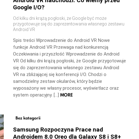
Android VR nadchodzi: Co wiemy przed
Google I/O?
Od kilku dni krążą pogłoski, że Google być może
przygotowuje się do zaprezentowania własnego zestawu
Android VR
Spis treści Wprowadzenie do Android VR Nowe
funkcje Android VR Przewaga nad konkurencją
Oczekiwania i przyszłość Wprowadzenie do Android
VR Od kilku dni krążą pogłoski, że Google przygotowuje
się do zaprezentowania własnego zestawu Android
VR na zbliżającej się konferencji I/O. Chodzi o
samodzielny zestaw okularów, który będzie
wyposażony we własny procesor, wyświetlacz oraz
MORE
system operacyjny. […]
Bez kategorii
Samsung Rozpoczyna Prace nad
Androidem 8.0 Oreo dla Galaxy S8 i S8+