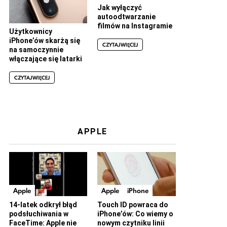
Jak wyłączyć
autoodtwarzanie
filmów na Instagramie
Użytkownicy
iPhone’ów skarżą się
CZYTAJ WIĘCEJ
na samoczynnie
włączające się latarki
CZYTAJ WIĘCEJ
APPLE
Apple
Apple
iPhone
14-latek odkrył błąd
Touch ID powraca do
podsłuchiwania w
iPhone’ów: Co wiemy o
FaceTime: Apple nie
nowym czytniku linii