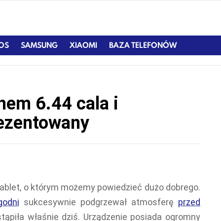
IOS
SAMSUNG
XIAOMI
BAZA TELEFONÓW
nem 6.44 cala i
ezentowany
ablet, o którym możemy powiedzieć dużo dobrego.
godni
sukcesywnie podgrzewał atmosferę
przed
stąpiła właśnie dziś. Urządzenie posiada ogromny