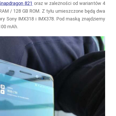
Snapdragon 821
oraz w zależności od wariantów 4
RAM / 128 GB ROM. Z tyłu umieszczone będą dwa
ory Sony IMX318 i IMX378. Pod maską znajdziemy
4100 mAh.