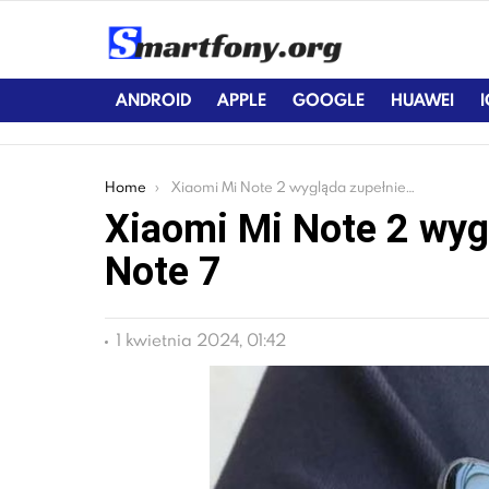
ANDROID
APPLE
GOOGLE
HUAWEI
You are here:
Home
Xiaomi Mi Note 2 wygląda zupełnie jak Galaxy Note 7
Xiaomi Mi Note 2 wyg
Note 7
1 kwietnia 2024, 01:42