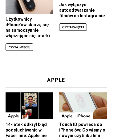
Jak wyłączyć
autoodtwarzanie
filmów na Instagramie
Użytkownicy
iPhone’ów skarżą się
CZYTAJ WIĘCEJ
na samoczynnie
włączające się latarki
CZYTAJ WIĘCEJ
APPLE
Apple
Apple
iPhone
14-latek odkrył błąd
Touch ID powraca do
podsłuchiwania w
iPhone’ów: Co wiemy o
FaceTime: Apple nie
nowym czytniku linii