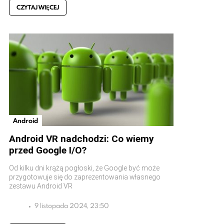
CZYTAJ WIĘCEJ
Android
Android VR nadchodzi: Co wiemy
przed Google I/O?
Od kilku dni krążą pogłoski, że Google być może
przygotowuje się do zaprezentowania własnego
zestawu Android VR
9 listopada 2024, 23:50