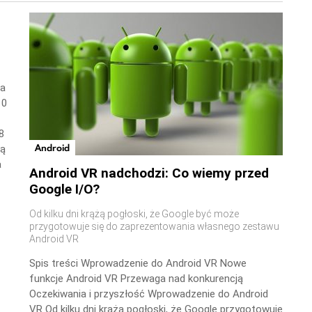
wa
10
8
Android
ną
a
Android VR nadchodzi: Co wiemy przed
Google I/O?
Od kilku dni krążą pogłoski, że Google być może
przygotowuje się do zaprezentowania własnego zestawu
Android VR
Spis treści Wprowadzenie do Android VR Nowe
funkcje Android VR Przewaga nad konkurencją
Oczekiwania i przyszłość Wprowadzenie do Android
VR Od kilku dni krążą pogłoski, że Google przygotowuje