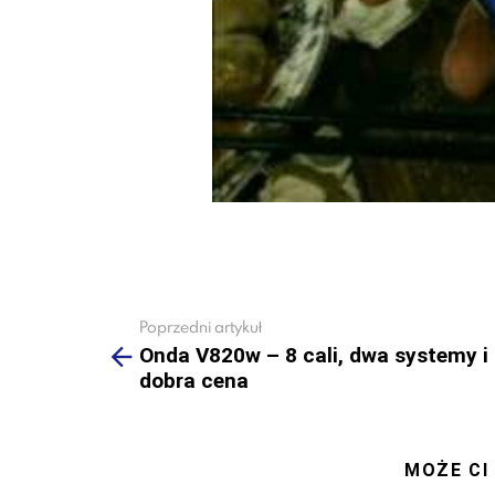
Poprzedni artykuł
See
more
Onda V820w – 8 cali, dwa systemy i
dobra cena
MOŻE CI