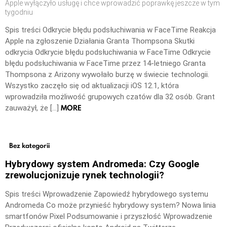
Apple wyłączyło usługę i chce wprowadzić poprawkę jeszcze w tym
tygodniu
Spis treści Odkrycie błędu podsłuchiwania w FaceTime Reakcja
Apple na zgłoszenie Działania Granta Thompsona Skutki
odkrycia Odkrycie błędu podsłuchiwania w FaceTime Odkrycie
błędu podsłuchiwania w FaceTime przez 14-letniego Granta
Thompsona z Arizony wywołało burzę w świecie technologii.
Wszystko zaczęło się od aktualizacji iOS 12.1, która
wprowadziła możliwość grupowych czatów dla 32 osób. Grant
MORE
zauważył, że […]
Bez kategorii
Hybrydowy system Andromeda: Czy Google
zrewolucjonizuje rynek technologii?
Spis treści Wprowadzenie Zapowiedź hybrydowego systemu
Andromeda Co może przynieść hybrydowy system? Nowa linia
smartfonów Pixel Podsumowanie i przyszłość Wprowadzenie