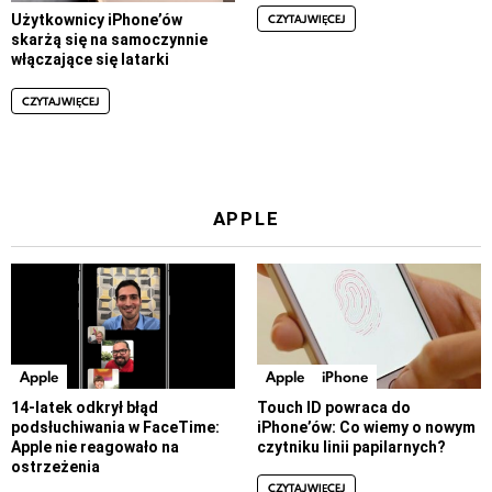
CZYTAJ WIĘCEJ
Użytkownicy iPhone’ów
skarżą się na samoczynnie
włączające się latarki
CZYTAJ WIĘCEJ
APPLE
Apple
Apple
iPhone
14-latek odkrył błąd
Touch ID powraca do
podsłuchiwania w FaceTime:
iPhone’ów: Co wiemy o nowym
Apple nie reagowało na
czytniku linii papilarnych?
ostrzeżenia
CZYTAJ WIĘCEJ