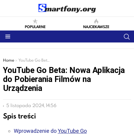
POPULARNE
NAJCIEKAWSZE
S
Menu
You are here:
Home
YouTube Go Beta: Nowa Aplikacja do Pobierania Filmów na Urządzenia
YouTube Go Beta: Nowa Aplikacja
do Pobierania Filmów na
Urządzenia
5 listopada 2024, 14:56
Spis treści
Wprowadzenie do
YouTube Go