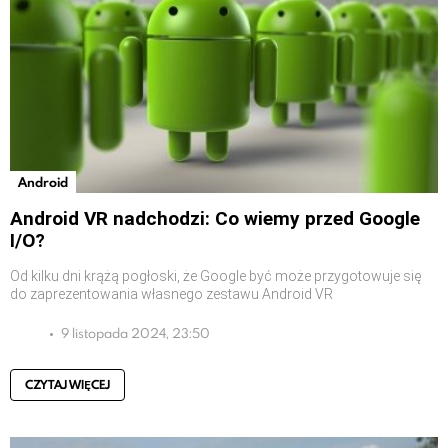
Android
Android VR nadchodzi: Co wiemy przed Google
I/O?
Od kilku dni krążą pogłoski, że Google być może przygotowuje się
do zaprezentowania własnego zestawu Android VR
9 listopada 2024, 23:50
CZYTAJ WIĘCEJ