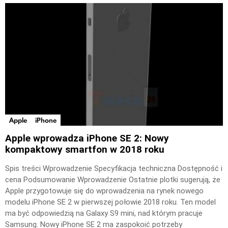
Apple
iPhone
Apple wprowadza iPhone SE 2: Nowy
kompaktowy smartfon w 2018 roku
Spis treści Wprowadzenie Specyfikacja techniczna Dostępność i
cena Podsumowanie Wprowadzenie Ostatnie plotki sugerują, że
Apple przygotowuje się do wprowadzenia na rynek nowego
modelu iPhone SE 2 w pierwszej połowie 2018 roku. Ten model
ma być odpowiedzią na Galaxy S9 mini, nad którym pracuje
Samsung. Nowy iPhone SE 2 ma zaspokoić potrzeby