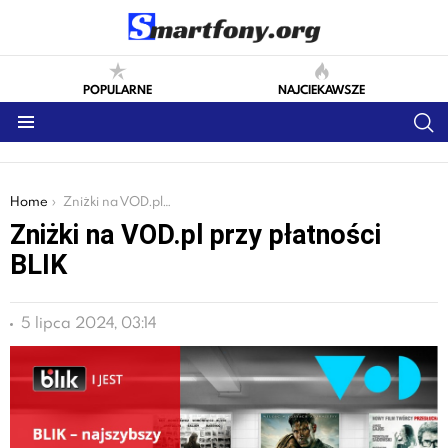
POPULARNE
NAJCIEKAWSZE
S
Menu
You are here:
Home
Zniżki na VOD.pl przy płatności BLIK
Zniżki na VOD.pl przy płatności
BLIK
5 lipca 2024, 03:14