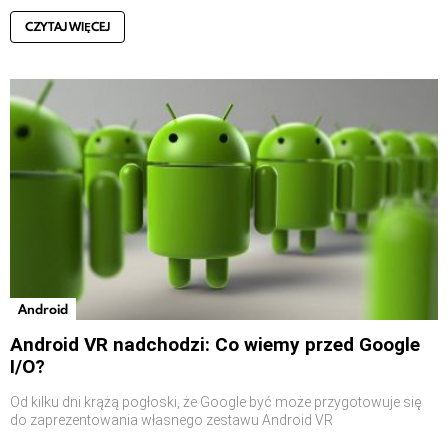
CZYTAJ WIĘCEJ
Android
Android VR nadchodzi: Co wiemy przed Google
I/O?
Od kilku dni krążą pogłoski, że Google być może przygotowuje się
do zaprezentowania własnego zestawu Android VR