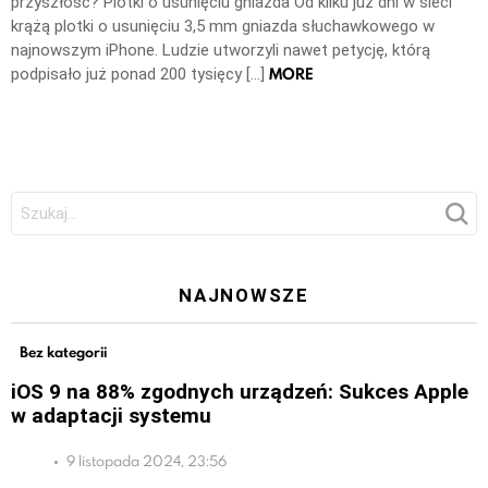
przyszłość? Plotki o usunięciu gniazda Od kilku już dni w sieci
krążą plotki o usunięciu 3,5 mm gniazda słuchawkowego w
najnowszym iPhone. Ludzie utworzyli nawet petycję, którą
MORE
podpisało już ponad 200 tysięcy […]
Szukaj:
NAJNOWSZE
Bez kategorii
iOS 9 na 88% zgodnych urządzeń: Sukces Apple
w adaptacji systemu
9 listopada 2024, 23:56