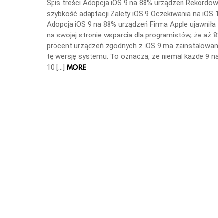
Spis treści Adopcja iOS 9 na 88% urządzeń Rekordo
szybkość adaptacji Zalety iOS 9 Oczekiwania na iOS 
Adopcja iOS 9 na 88% urządzeń Firma Apple ujawniła
na swojej stronie wsparcia dla programistów, że aż 8
procent urządzeń zgodnych z iOS 9 ma zainstalowa
tę wersję systemu. To oznacza, że niemal każde 9 n
MORE
10 […]