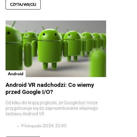
CZYTAJ WIĘCEJ
Android
Android VR nadchodzi: Co wiemy
przed Google I/O?
Od kilku dni krążą pogłoski, że Google być może
przygotowuje się do zaprezentowania własnego
zestawu Android VR
9 listopada 2024, 23:50