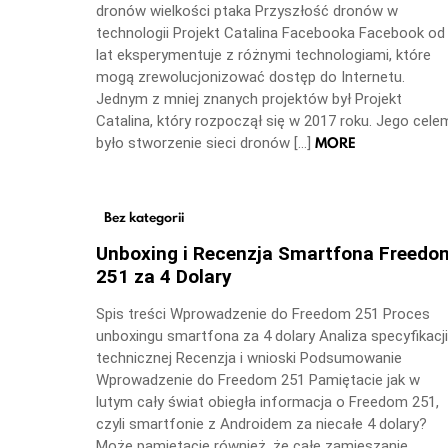
dronów wielkości ptaka Przyszłość dronów w
technologii Projekt Catalina Facebooka Facebook od
lat eksperymentuje z różnymi technologiami, które
mogą zrewolucjonizować dostęp do Internetu.
Jednym z mniej znanych projektów był Projekt
Catalina, który rozpoczął się w 2017 roku. Jego cele
MORE
było stworzenie sieci dronów […]
Bez kategorii
Unboxing i Recenzja Smartfona Freedo
251 za 4 Dolary
Spis treści Wprowadzenie do Freedom 251 Proces
unboxingu smartfona za 4 dolary Analiza specyfikacji
technicznej Recenzja i wnioski Podsumowanie
Wprowadzenie do Freedom 251 Pamiętacie jak w
lutym cały świat obiegła informacja o Freedom 251,
czyli smartfonie z Androidem za niecałe 4 dolary?
Może pamiętacie również, że całe zamieszanie