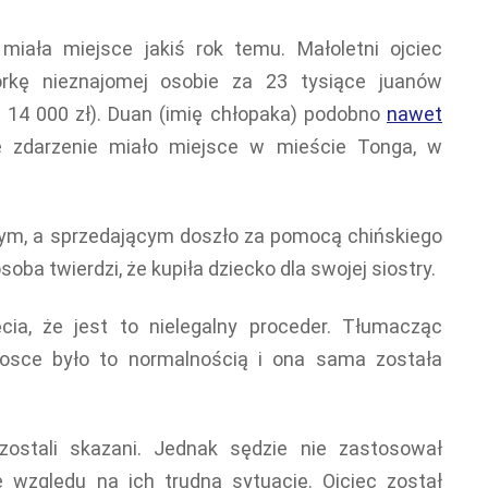
miała miejsce jakiś rok temu. Małoletni ojciec
rkę nieznajomej osobie za 23 tysiące juanów
 14 000 zł). Duan (imię chłopaka) podobno
nawet
e zdarzenie miało miejsce w mieście Tonga, w
ym, a sprzedającym doszło za pomocą chińskiego
ba twierdzi, że kupiła dziecko dla swojej siostry.
cia, że jest to nielegalny proceder. Tłumacząc
wiosce było to normalnością i ona sama została
zostali skazani. Jednak sędzie nie zastosował
 względu na ich trudną sytuację. Ojciec został