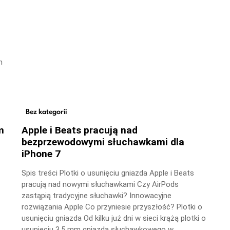
m
Bez kategorii
m
Apple i Beats pracują nad
bezprzewodowymi słuchawkami dla
iPhone 7
Spis treści Plotki o usunięciu gniazda Apple i Beats
pracują nad nowymi słuchawkami Czy AirPods
zastąpią tradycyjne słuchawki? Innowacyjne
rozwiązania Apple Co przyniesie przyszłość? Plotki o
usunięciu gniazda Od kilku już dni w sieci krążą plotki o
usunięciu 3,5 mm gniazda słuchawkowego w