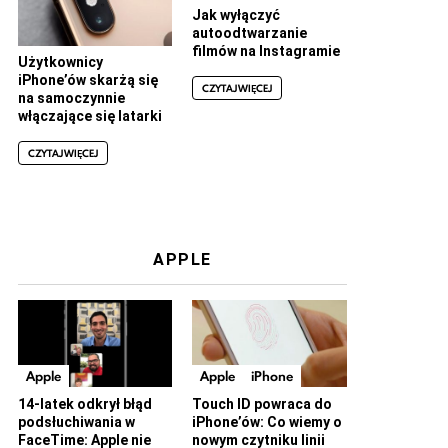
Jak wyłączyć
autoodtwarzanie
filmów na Instagramie
Użytkownicy
iPhone’ów skarżą się
CZYTAJ WIĘCEJ
na samoczynnie
włączające się latarki
CZYTAJ WIĘCEJ
APPLE
Apple
Apple
iPhone
14-latek odkrył błąd
Touch ID powraca do
podsłuchiwania w
iPhone’ów: Co wiemy o
FaceTime: Apple nie
nowym czytniku linii