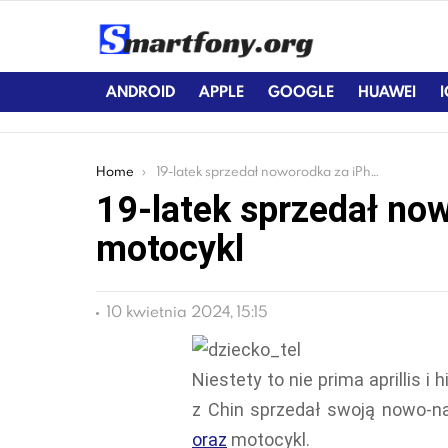
ANDROID
APPLE
GOOGLE
HUAWEI
You are here:
Home
19-latek sprzedał noworodka za iPhone i motocykl
19-latek sprzedał now
motocykl
10 kwietnia 2024, 15:15
Niestety to nie prima aprillis i
z Chin sprzedał swoją nowo-na
oraz
motocykl.