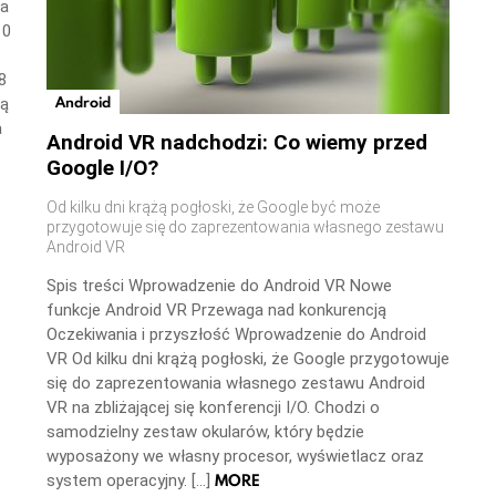
wa
10
8
Android
ną
a
Android VR nadchodzi: Co wiemy przed
Google I/O?
Od kilku dni krążą pogłoski, że Google być może
przygotowuje się do zaprezentowania własnego zestawu
Android VR
Spis treści Wprowadzenie do Android VR Nowe
funkcje Android VR Przewaga nad konkurencją
Oczekiwania i przyszłość Wprowadzenie do Android
VR Od kilku dni krążą pogłoski, że Google przygotowuje
się do zaprezentowania własnego zestawu Android
VR na zbliżającej się konferencji I/O. Chodzi o
samodzielny zestaw okularów, który będzie
wyposażony we własny procesor, wyświetlacz oraz
MORE
system operacyjny. […]