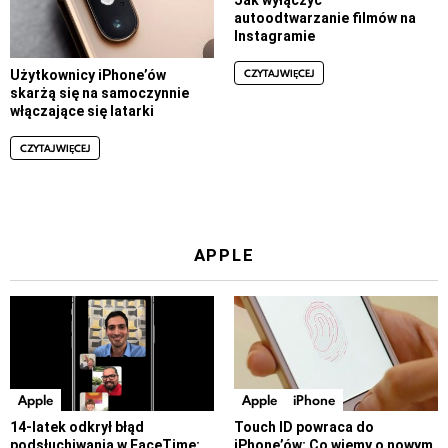
autoodtwarzanie filmów na
Instagramie
CZYTAJ WIĘCEJ
Użytkownicy iPhone’ów
skarżą się na samoczynnie
włączające się latarki
CZYTAJ WIĘCEJ
APPLE
Apple
Apple
iPhone
14-latek odkrył błąd
Touch ID powraca do
podsłuchiwania w FaceTime:
iPhone’ów: Co wiemy o nowym