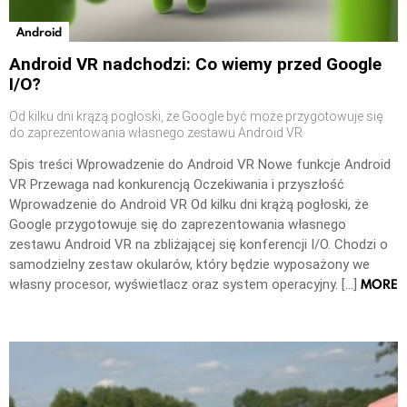
Android
Android VR nadchodzi: Co wiemy przed Google
I/O?
Od kilku dni krążą pogłoski, że Google być może przygotowuje się
do zaprezentowania własnego zestawu Android VR
Spis treści Wprowadzenie do Android VR Nowe funkcje Android
VR Przewaga nad konkurencją Oczekiwania i przyszłość
Wprowadzenie do Android VR Od kilku dni krążą pogłoski, że
Google przygotowuje się do zaprezentowania własnego
zestawu Android VR na zbliżającej się konferencji I/O. Chodzi o
samodzielny zestaw okularów, który będzie wyposażony we
MORE
własny procesor, wyświetlacz oraz system operacyjny. […]