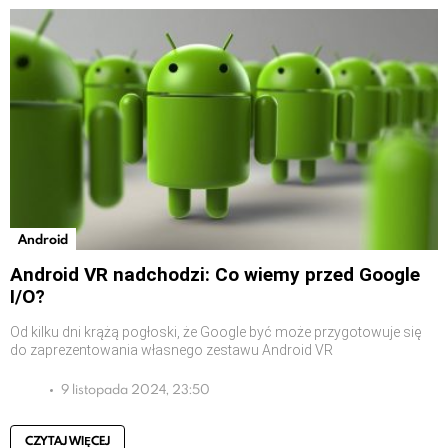
Android
Android VR nadchodzi: Co wiemy przed Google
I/O?
Od kilku dni krążą pogłoski, że Google być może przygotowuje się
do zaprezentowania własnego zestawu Android VR
9 listopada 2024, 23:50
CZYTAJ WIĘCEJ