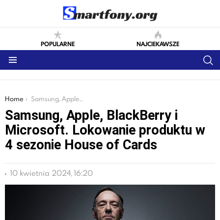
POPULARNE
NAJCIEKAWSZE
S
Menu
You are here:
Home
Samsung, Apple, BlackBerry i Microsoft. Lokowanie produktu w 4 sezonie House of Cards
Samsung, Apple, BlackBerry i
Microsoft. Lokowanie produktu w
4 sezonie House of Cards
10 kwietnia 2024, 16:20