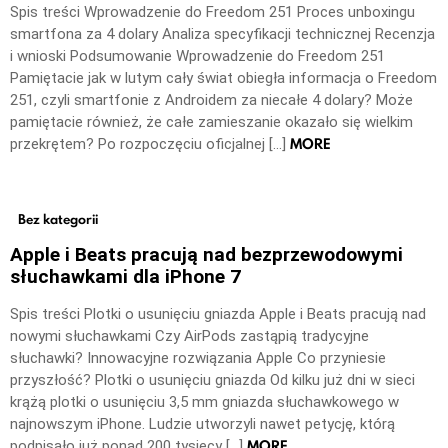
Spis treści Wprowadzenie do Freedom 251 Proces unboxingu
smartfona za 4 dolary Analiza specyfikacji technicznej Recenzja
i wnioski Podsumowanie Wprowadzenie do Freedom 251
Pamiętacie jak w lutym cały świat obiegła informacja o Freedom
251, czyli smartfonie z Androidem za niecałe 4 dolary? Może
pamiętacie również, że całe zamieszanie okazało się wielkim
MORE
przekrętem? Po rozpoczęciu oficjalnej […]
Bez kategorii
Apple i Beats pracują nad bezprzewodowymi
słuchawkami dla iPhone 7
Spis treści Plotki o usunięciu gniazda Apple i Beats pracują nad
nowymi słuchawkami Czy AirPods zastąpią tradycyjne
słuchawki? Innowacyjne rozwiązania Apple Co przyniesie
przyszłość? Plotki o usunięciu gniazda Od kilku już dni w sieci
krążą plotki o usunięciu 3,5 mm gniazda słuchawkowego w
najnowszym iPhone. Ludzie utworzyli nawet petycję, którą
MORE
podpisało już ponad 200 tysięcy […]