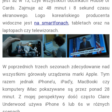
jest aż w 13, czyli wszystkich odcinkach House of
Cards. Zajmuje aż 48 minut i 8 sekund czasu
ekranowego. Logo koreańskiego producenta
widoczne jest
na smartfonach
, tabletach oraz na
laptopach czy telewizorach.
W poprzednich trzech sezonach zdecydowanie nad
wszystkimi górowały urządzenia marki Apple. Tym
razem jednak iPhone’u, iPad’y, MacBooki czy
komputery iMac pokazywane są przez ponad 28
minut. Z mojej perspektywy dość często Claire
Underwood używa iPhone 6 lub 6s w różnych
scenach.