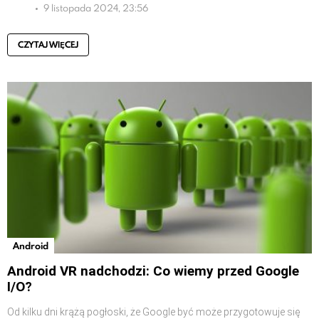
9 listopada 2024, 23:56
CZYTAJ WIĘCEJ
Android
Android VR nadchodzi: Co wiemy przed Google
I/O?
Od kilku dni krążą pogłoski, że Google być może przygotowuje się