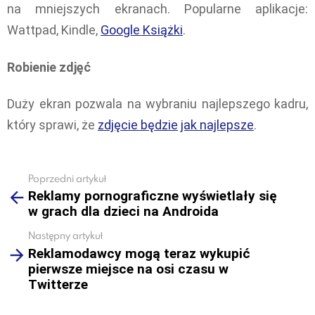
na mniejszych ekranach. Popularne aplikacje:
Wattpad, Kindle,
Google Książki
.
Robienie zdjęć
Duży ekran pozwala na wybraniu najlepszego kadru,
który sprawi, że
zdjęcie będzie
jak najlepsze
.
Poprzedni artykuł
See
Reklamy pornograficzne wyświetlały się
more
w grach dla dzieci na Androida
Następny artykuł
Reklamodawcy mogą teraz wykupić
pierwsze miejsce na osi czasu w
Twitterze