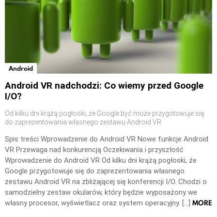
Android
Android VR nadchodzi: Co wiemy przed Google
I/O?
Od kilku dni krążą pogłoski, że Google być może przygotowuje się
do zaprezentowania własnego zestawu Android VR
Spis treści Wprowadzenie do Android VR Nowe funkcje Android
VR Przewaga nad konkurencją Oczekiwania i przyszłość
Wprowadzenie do Android VR Od kilku dni krążą pogłoski, że
Google przygotowuje się do zaprezentowania własnego
zestawu Android VR na zbliżającej się konferencji I/O. Chodzi o
samodzielny zestaw okularów, który będzie wyposażony we
MORE
własny procesor, wyświetlacz oraz system operacyjny. […]