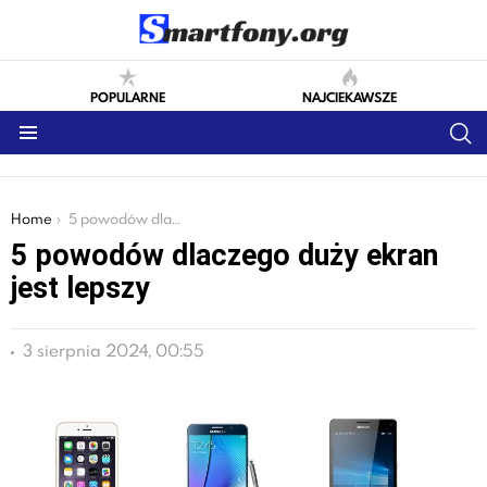
POPULARNE
NAJCIEKAWSZE
S
Menu
You are here:
Home
5 powodów dlaczego duży ekran jest lepszy
5 powodów dlaczego duży ekran
jest lepszy
3 sierpnia 2024, 00:55