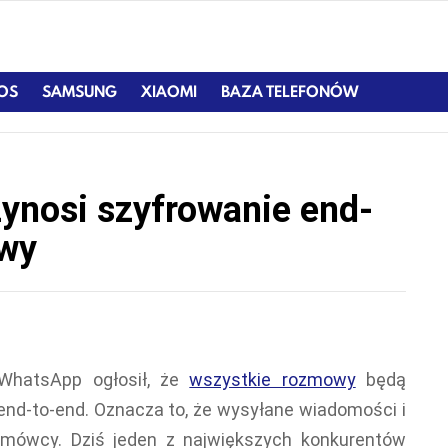
IOS
SAMSUNG
XIAOMI
BAZA TELEFONÓW
zynosi szyfrowanie end-
owy
WhatsApp ogłosił, że
wszystkie rozmowy
będą
end-to-end. Oznacza to, że wysyłane wiadomości i
ozmówcy. Dziś jeden z największych konkurentów