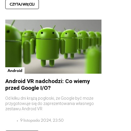
CZYTAJ WIĘCEJ
Android
Android VR nadchodzi: Co wiemy
przed Google I/O?
Od kilku dni krążą pogłoski, że Google być może
przygotowuje się do zaprezentowania własnego
zestawu Android VR
9 listopada 2024, 23:50