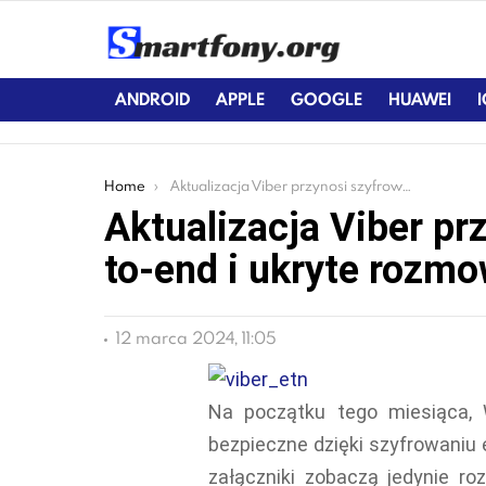
ANDROID
APPLE
GOOGLE
HUAWEI
You are here:
Home
Aktualizacja Viber przynosi szyfrowanie end-to-end i ukryte rozmowy
Aktualizacja Viber pr
to-end i ukryte rozm
12 marca 2024, 11:05
Na początku tego miesiąca, 
bezpieczne dzięki szyfrowaniu 
załączniki zobaczą jedynie r