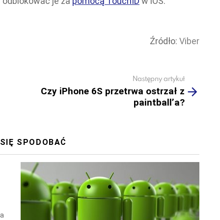
b odblokować je za
pomocą TouchID
w iOS.
Źródło:
Viber
Następny artykuł
Czy iPhone 6S przetrwa ostrzał z
paintball’a?
 SIĘ SPODOBAĆ
wa