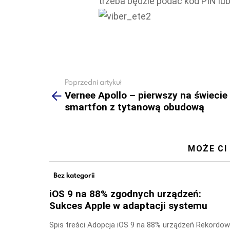
trzeba będzie podać kod PIN lu
Poprzedni artykuł
See
more
Vernee Apollo – pierwszy na świecie
smartfon z tytanową obudową
MOŻE CI
Bez kategorii
iOS 9 na 88% zgodnych urządzeń:
Sukces Apple w adaptacji systemu
Spis treści Adopcja iOS 9 na 88% urządzeń Rekordo