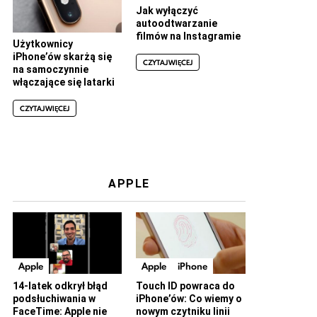
Jak wyłączyć
autoodtwarzanie
filmów na Instagramie
Użytkownicy
iPhone’ów skarżą się
CZYTAJ WIĘCEJ
na samoczynnie
włączające się latarki
CZYTAJ WIĘCEJ
APPLE
Apple
Apple
iPhone
14-latek odkrył błąd
Touch ID powraca do
podsłuchiwania w
iPhone’ów: Co wiemy o
FaceTime: Apple nie
nowym czytniku linii