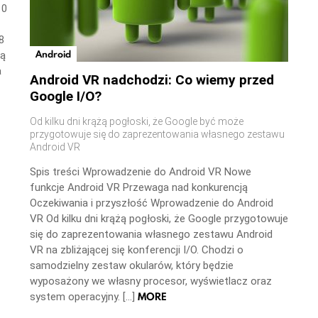
10
8
Android
ną
a
Android VR nadchodzi: Co wiemy przed
Google I/O?
Od kilku dni krążą pogłoski, że Google być może
przygotowuje się do zaprezentowania własnego zestawu
Android VR
Spis treści Wprowadzenie do Android VR Nowe
funkcje Android VR Przewaga nad konkurencją
Oczekiwania i przyszłość Wprowadzenie do Android
VR Od kilku dni krążą pogłoski, że Google przygotowuje
się do zaprezentowania własnego zestawu Android
VR na zbliżającej się konferencji I/O. Chodzi o
samodzielny zestaw okularów, który będzie
wyposażony we własny procesor, wyświetlacz oraz
MORE
system operacyjny. […]