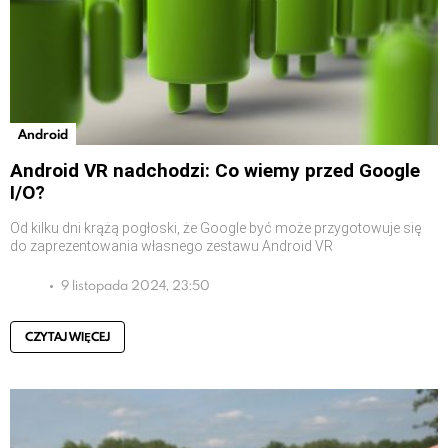
Android
Android VR nadchodzi: Co wiemy przed Google
I/O?
Od kilku dni krążą pogłoski, że Google być może przygotowuje się
do zaprezentowania własnego zestawu Android VR
9 listopada 2024, 23:50
CZYTAJ WIĘCEJ