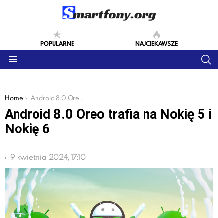
POPULARNE
NAJCIEKAWSZE
S
Menu
You are here:
Home
Android 8.0 Oreo trafia na Nokię 5 i Nokię 6
Android 8.0 Oreo trafia na Nokię 5 i
Nokię 6
9 kwietnia 2024, 17:10