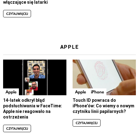
włączające się latarki
CZYTAJ WIĘCEJ
APPLE
Apple
Apple
iPhone
14-latek odkrył błąd
Touch ID powraca do
podsłuchiwania w FaceTime:
iPhone’ów: Co wiemy o nowym
Apple nie reagowało na
czytniku linii papilarnych?
ostrzeżenia
CZYTAJ WIĘCEJ
CZYTAJ WIĘCEJ