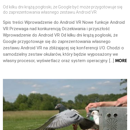
Od kilku dni krążą pogłoski, że Google być może przygotowuje się
do zaprezentowania własnego zestawu Android VR
Spis treści Wprowadzenie do Android VR Nowe funkcje Android
VR Przewaga nad konkurencją Oczekiwania i przyszłość
Wprowadzenie do Android VR Od kilku dni krążą pogłoski, że
Google przygotowuje się do zaprezentowania własnego
zestawu Android VR na zbliżającej się konferencji I/O. Chodzi o
samodzielny zestaw okularów, który będzie wyposażony we
MORE
własny procesor, wyświetlacz oraz system operacyjny. […]