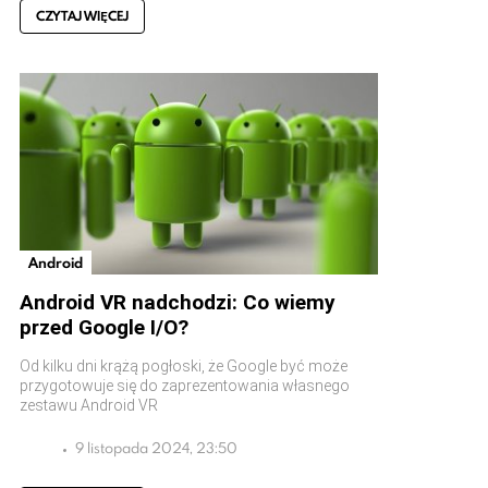
CZYTAJ WIĘCEJ
Android
Android VR nadchodzi: Co wiemy
przed Google I/O?
Od kilku dni krążą pogłoski, że Google być może
przygotowuje się do zaprezentowania własnego
zestawu Android VR
9 listopada 2024, 23:50