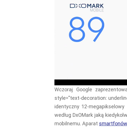
Wczoraj Google zaprezentow
style="text-decoration: underli
identyczny 12-megapikselowy 
według DxOMark jaką kiedykolw
mobilnemu. Aparat
smartfonów