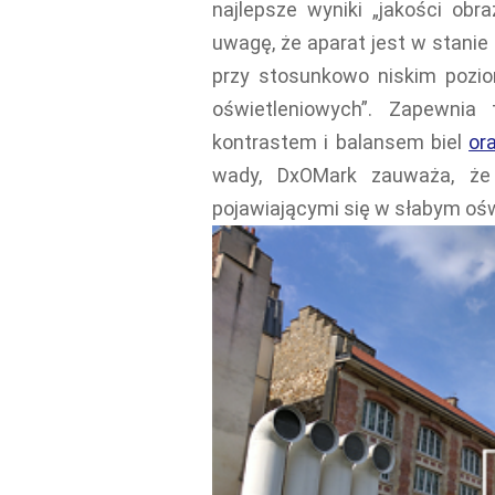
najlepsze wyniki „jakości obr
uwagę, że aparat jest w stani
przy stosunkowo niskim pozi
oświetleniowych”. Zapewnia
kontrastem i balansem biel
or
wady, DxOMark zauważa, że 
pojawiającymi się w słabym ośw