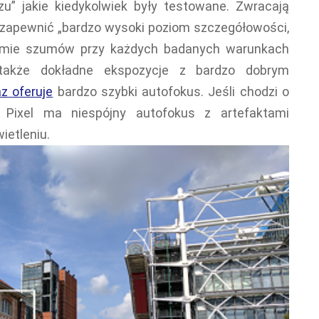
azu” jakie kiedykolwiek były testowane. Zwracają
e zapewnić „bardzo wysoki poziom szczegółowości,
omie szumów przy każdych badanych warunkach
 także dokładne ekspozycje z bardzo dobrym
az oferuje
bardzo szybki autofokus. Jeśli chodzi o
Pixel ma niespójny autofokus z artefaktami
ietleniu.