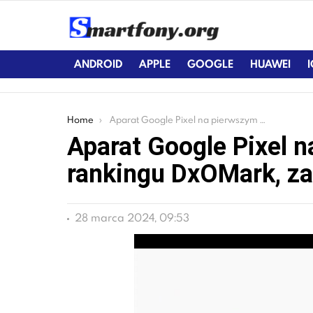
ANDROID
APPLE
GOOGLE
HUAWEI
You are here:
Home
Aparat Google Pixel na pierwszym miejscu w rankingu DxOMark, za nim iPhone 7
Aparat Google Pixel 
rankingu DxOMark, za
28 marca 2024, 09:53