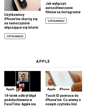
Jak wyłączyć
autoodtwarzanie
filmów na Instagramie
Użytkownicy
iPhone’ów skarżą się
CZYTAJ WIĘCEJ
na samoczynnie
włączające się latarki
CZYTAJ WIĘCEJ
APPLE
Apple
Apple
iPhone
14-latek odkrył błąd
Touch ID powraca do
podsłuchiwania w
iPhone’ów: Co wiemy o
FaceTime: Apple nie
nowym czytniku linii