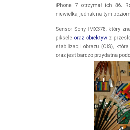
iPhone 7 otrzymał ich 86. 
niewielka, jednak na tym pozio
Sensor Sony IMX378, który zn
piksele
oraz obiektyw
z przesło
stabilizacji obrazu (OIS), kt
oraz jest bardzo przydatna pod