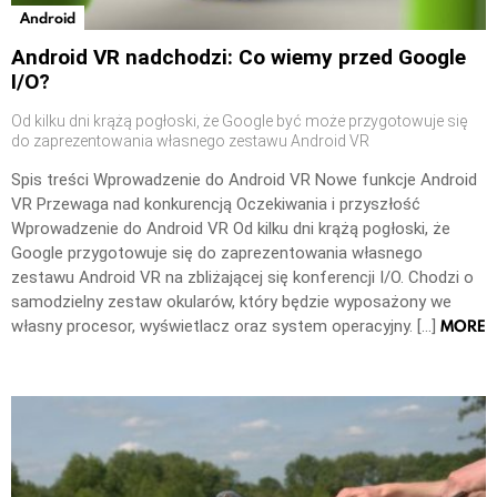
Android
Android VR nadchodzi: Co wiemy przed Google
I/O?
Od kilku dni krążą pogłoski, że Google być może przygotowuje się
do zaprezentowania własnego zestawu Android VR
Spis treści Wprowadzenie do Android VR Nowe funkcje Android
VR Przewaga nad konkurencją Oczekiwania i przyszłość
Wprowadzenie do Android VR Od kilku dni krążą pogłoski, że
Google przygotowuje się do zaprezentowania własnego
zestawu Android VR na zbliżającej się konferencji I/O. Chodzi o
samodzielny zestaw okularów, który będzie wyposażony we
MORE
własny procesor, wyświetlacz oraz system operacyjny. […]