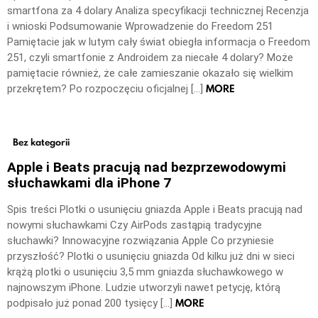
smartfona za 4 dolary Analiza specyfikacji technicznej Recenzja
i wnioski Podsumowanie Wprowadzenie do Freedom 251
Pamiętacie jak w lutym cały świat obiegła informacja o Freedom
251, czyli smartfonie z Androidem za niecałe 4 dolary? Może
pamiętacie również, że całe zamieszanie okazało się wielkim
MORE
przekrętem? Po rozpoczęciu oficjalnej […]
Bez kategorii
Apple i Beats pracują nad bezprzewodowymi
słuchawkami dla iPhone 7
Spis treści Plotki o usunięciu gniazda Apple i Beats pracują nad
nowymi słuchawkami Czy AirPods zastąpią tradycyjne
słuchawki? Innowacyjne rozwiązania Apple Co przyniesie
przyszłość? Plotki o usunięciu gniazda Od kilku już dni w sieci
krążą plotki o usunięciu 3,5 mm gniazda słuchawkowego w
najnowszym iPhone. Ludzie utworzyli nawet petycję, którą
MORE
podpisało już ponad 200 tysięcy […]