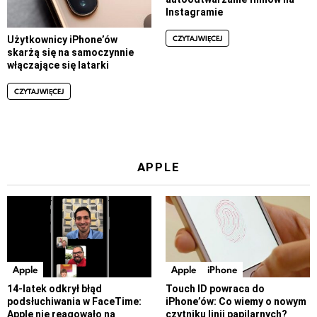
Instagramie
CZYTAJ WIĘCEJ
Użytkownicy iPhone’ów
skarżą się na samoczynnie
włączające się latarki
CZYTAJ WIĘCEJ
APPLE
Apple
Apple
iPhone
14-latek odkrył błąd
Touch ID powraca do
podsłuchiwania w FaceTime:
iPhone’ów: Co wiemy o nowym
Apple nie reagowało na
czytniku linii papilarnych?