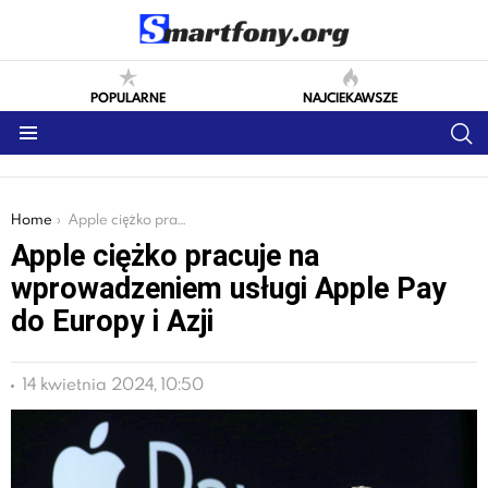
POPULARNE
NAJCIEKAWSZE
S
Menu
You are here:
Home
Apple ciężko pracuje na wprowadzeniem usługi Apple Pay do Europy i Azji
Apple ciężko pracuje na
wprowadzeniem usługi Apple Pay
do Europy i Azji
14 kwietnia 2024, 10:50