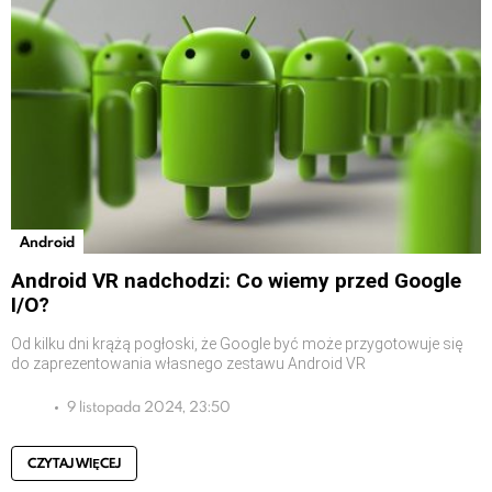
Android
Android VR nadchodzi: Co wiemy przed Google
I/O?
Od kilku dni krążą pogłoski, że Google być może przygotowuje się
do zaprezentowania własnego zestawu Android VR
9 listopada 2024, 23:50
CZYTAJ WIĘCEJ