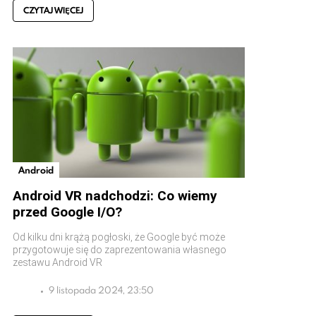
CZYTAJ WIĘCEJ
Android
Android VR nadchodzi: Co wiemy
przed Google I/O?
Od kilku dni krążą pogłoski, że Google być może
przygotowuje się do zaprezentowania własnego
zestawu Android VR
9 listopada 2024, 23:50