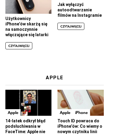
Jak wyłączyć
autoodtwarzanie
filmów na Instagramie
Użytkownicy
iPhone’ów skarżą się
CZYTAJ WIĘCEJ
na samoczynnie
włączające się latarki
CZYTAJ WIĘCEJ
APPLE
Apple
Apple
iPhone
14-latek odkrył błąd
Touch ID powraca do
podsłuchiwania w
iPhone’ów: Co wiemy o
FaceTime: Apple nie
nowym czytniku linii