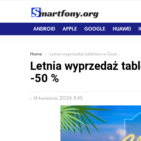
ANDROID
APPLE
GOOGLE
HUAWEI
You are here:
Home
Letnia wyprzedaż tabletów w Gearbest. Ceny -50 %
Letnia wyprzedaż tab
-50 %
14 kwietnia 2024, 11:45