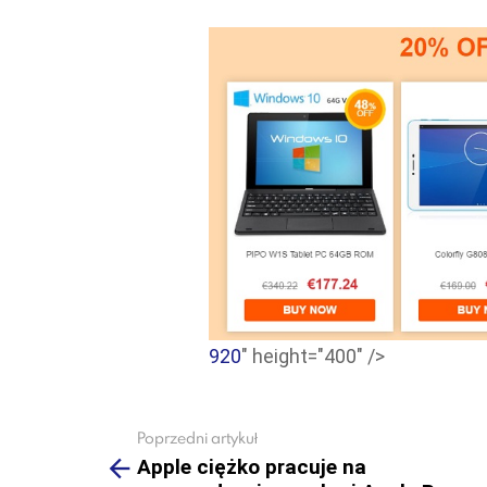
920
" height="400" />
Poprzedni artykuł
See
more
Apple ciężko pracuje na