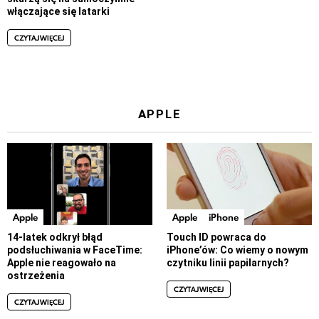
włączające się latarki
CZYTAJ WIĘCEJ
APPLE
Apple
Apple
iPhone
14-latek odkrył błąd
Touch ID powraca do
podsłuchiwania w FaceTime:
iPhone’ów: Co wiemy o nowym
Apple nie reagowało na
czytniku linii papilarnych?
ostrzeżenia
CZYTAJ WIĘCEJ
CZYTAJ WIĘCEJ