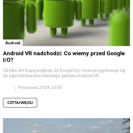
Android
Android VR nadchodzi: Co wiemy przed Google
I/O?
Od kilku dni krążą pogłoski, że Google być może przygotowuje się
do zaprezentowania własnego zestawu Android VR
9 listopada 2024, 23:50
CZYTAJ WIĘCEJ