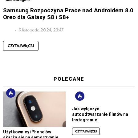
Samsung Rozpoczyna Prace nad Androidem 8.0
Oreo dla Galaxy S8 i S8+
9 listopada 2024, 23:47
CZYTAJ WIĘCEJ
POLECANE
Jak wyłączyć
autoodtwarzanie filmów na
Instagramie
CZYTAJ WIĘCEJ
Użytkownicy iPhone’ów
skarżą się na samoczynnie