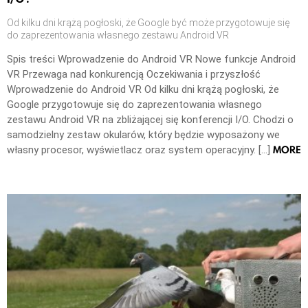
Od kilku dni krążą pogłoski, że Google być może przygotowuje się
do zaprezentowania własnego zestawu Android VR
Spis treści Wprowadzenie do Android VR Nowe funkcje Android
VR Przewaga nad konkurencją Oczekiwania i przyszłość
Wprowadzenie do Android VR Od kilku dni krążą pogłoski, że
Google przygotowuje się do zaprezentowania własnego
zestawu Android VR na zbliżającej się konferencji I/O. Chodzi o
samodzielny zestaw okularów, który będzie wyposażony we
MORE
własny procesor, wyświetlacz oraz system operacyjny. […]