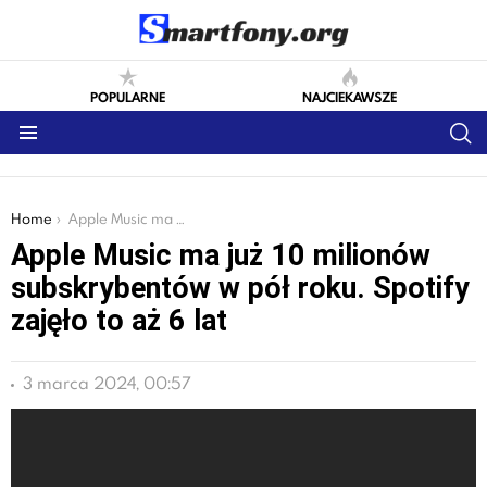
POPULARNE
NAJCIEKAWSZE
S
Menu
You are here:
Home
Apple Music ma już 10 milionów subskrybentów w pół roku. Spotify zajęło to aż 6 lat
Apple Music ma już 10 milionów
subskrybentów w pół roku. Spotify
zajęło to aż 6 lat
3 marca 2024, 00:57