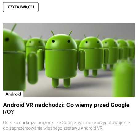
CZYTAJ WIĘCEJ
Android
Android VR nadchodzi: Co wiemy przed Google
I/O?
Od kilku dni krążą pogłoski, że Google być może przygotowuje się
do zaprezentowania własnego zestawu Android VR