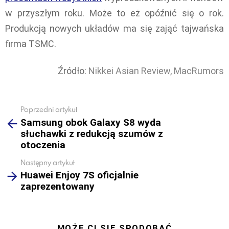
w przyszłym roku. Może to eż opóźnić się o rok.
Produkcją nowych układów ma się zająć tajwańska
firma TSMC.
Źródło:
Nikkei Asian Review,
MacRumors
Poprzedni artykuł
See
Samsung obok Galaxy S8 wyda
more
słuchawki z redukcją szumów z
otoczenia
Następny artykuł
Huawei Enjoy 7S oficjalnie
zaprezentowany
MOŻE CI SIĘ SPODOBAĆ