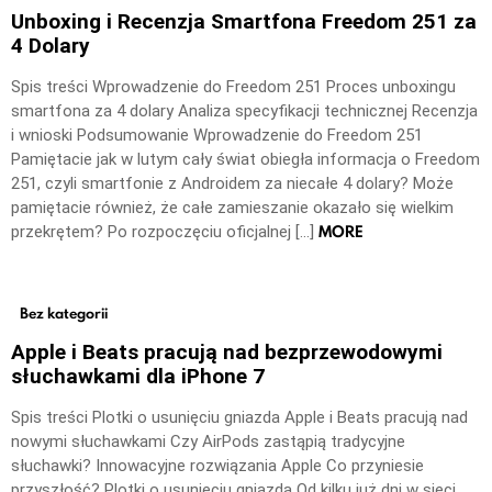
Unboxing i Recenzja Smartfona Freedom 251 za
4 Dolary
Spis treści Wprowadzenie do Freedom 251 Proces unboxingu
smartfona za 4 dolary Analiza specyfikacji technicznej Recenzja
i wnioski Podsumowanie Wprowadzenie do Freedom 251
Pamiętacie jak w lutym cały świat obiegła informacja o Freedom
251, czyli smartfonie z Androidem za niecałe 4 dolary? Może
pamiętacie również, że całe zamieszanie okazało się wielkim
MORE
przekrętem? Po rozpoczęciu oficjalnej […]
Bez kategorii
Apple i Beats pracują nad bezprzewodowymi
słuchawkami dla iPhone 7
Spis treści Plotki o usunięciu gniazda Apple i Beats pracują nad
nowymi słuchawkami Czy AirPods zastąpią tradycyjne
słuchawki? Innowacyjne rozwiązania Apple Co przyniesie
przyszłość? Plotki o usunięciu gniazda Od kilku już dni w sieci