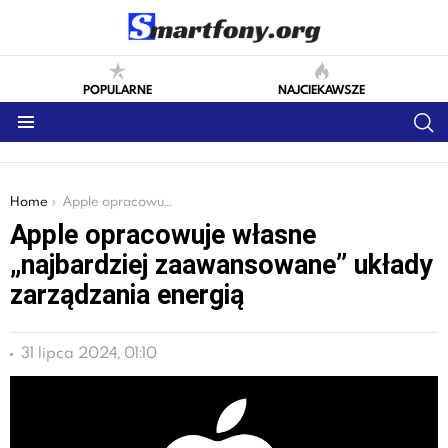
POPULARNE
NAJCIEKAWSZE
S
Menu
You are here:
Home
Apple opracowuje własne „najbardziej zaawansowane” układy zarządzania energią
Apple opracowuje własne
„najbardziej zaawansowane” układy
zarządzania energią
31 lipca 2024, 01:10