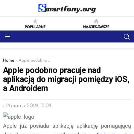
POPULARNE
NAJCIEKAWSZE
S
Menu
You are here:
Home
Apple podobno pracuje nad aplikacją do migracji pomiędzy iOS, a Androidem
Apple podobno pracuje nad
aplikacją do migracji pomiędzy iOS,
a Androidem
14 marca 2024, 15:04
Apple już posiada aplikację aplikację pomagającą