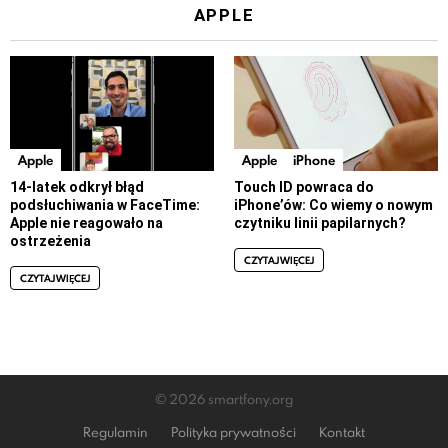
APPLE
Apple
Apple
iPhone
14-latek odkrył błąd
Touch ID powraca do
podsłuchiwania w FaceTime:
iPhone’ów: Co wiemy o nowym
Apple nie reagowało na
czytniku linii papilarnych?
ostrzeżenia
CZYTAJ WIĘCEJ
CZYTAJ WIĘCEJ
© 2026 smartfony.org
Regulamin
Polityka prywatności
Kontakt