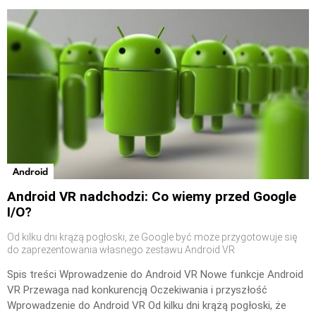
Android
Android VR nadchodzi: Co wiemy przed Google
I/O?
Od kilku dni krążą pogłoski, że Google być może przygotowuje się
do zaprezentowania własnego zestawu Android VR
Spis treści Wprowadzenie do Android VR Nowe funkcje Android
VR Przewaga nad konkurencją Oczekiwania i przyszłość
Wprowadzenie do Android VR Od kilku dni krążą pogłoski, że