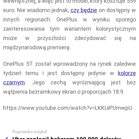
wewnętrznej, a więc jest to model, który kosztuje 559
euro. Nie wiadomo jednak,
czy będzie
on dostępny w
innych regionach. OnePlus w wyniku sporego
zainteresowania tym wariantem kolorystycznym
może w przyszłości zdecydować się na
międzynarodową premierę.
OnePlus 5T został wprowadzony na rynek zaledwie
tydzień temu i jest dostępny jedynie w
kolorze
czarnym
. Jego cechą wyróżniającą jest bez
wątpienia bezramkowy ekran o proporcjach 18:9.
https://www.youtube.com/watch?v=LKKUiPUmwpU
Poprzedni artykuł
See