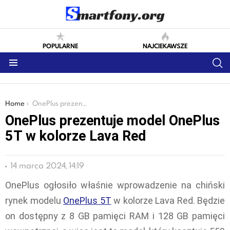
POPULARNE
NAJCIEKAWSZE
S
Menu
You are here:
Home
OnePlus prezentuje model OnePlus 5T w kolorze Lava Red
OnePlus prezentuje model OnePlus
5T w kolorze Lava Red
14 marca 2024, 14:19
OnePlus ogłosiło właśnie wprowadzenie na chiński
rynek modelu
OnePlus 5T
w kolorze Lava Red. Będzie
on dostępny z 8 GB pamięci RAM i 128 GB pamięci