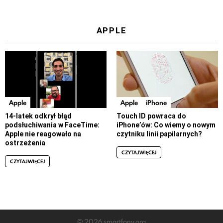
APPLE
Apple
Apple
iPhone
14-latek odkrył błąd
Touch ID powraca do
podsłuchiwania w FaceTime:
iPhone’ów: Co wiemy o nowym
Apple nie reagowało na
czytniku linii papilarnych?
ostrzeżenia
CZYTAJ WIĘCEJ
CZYTAJ WIĘCEJ
© 2026 smartfony.org