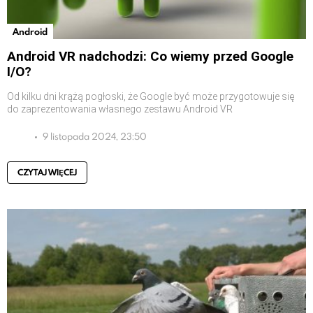
Android
Android VR nadchodzi: Co wiemy przed Google
I/O?
Od kilku dni krążą pogłoski, że Google być może przygotowuje się
do zaprezentowania własnego zestawu Android VR
9 listopada 2024, 23:50
CZYTAJ WIĘCEJ