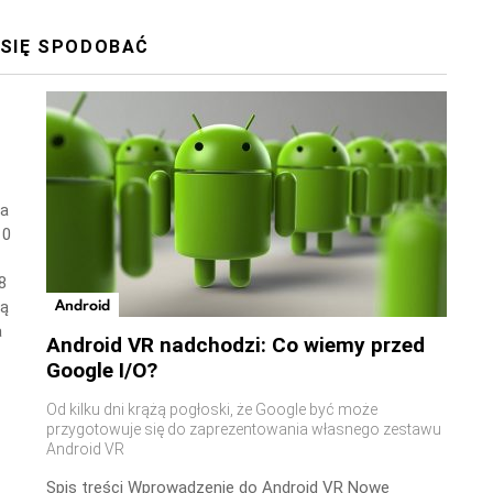
 SIĘ SPODOBAĆ
wa
10
8
Android
ną
a
Android VR nadchodzi: Co wiemy przed
Google I/O?
Od kilku dni krążą pogłoski, że Google być może
przygotowuje się do zaprezentowania własnego zestawu
Android VR
Spis treści Wprowadzenie do Android VR Nowe