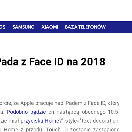
IOS
SAMSUNG
XIAOMI
BAZA TELEFONÓW
Pada z Face ID na 2018
cie, że Apple pracuje nad iPadem z Face ID, który
ku.
Podobno będzie
on następcą obecnego 10.5-
dzie miał
przycisku Home
?" style="text-decoration:
ku Home z przodu. Touch ID zostanie zastąpione