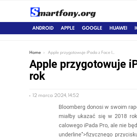
ANDROID
APPLE
GOOGLE
HUAWEI
You are here:
Home
Apple przygotowuje iPada z Face ID na 2018 rok
Apple przygotowuje i
rok
12 marca 2024, 14:52
Bloomberg donosi w swoim rapor
miałby ukazać się w 2018 ro
calowego iPada Pro, ale nie bę
underline">fizycznego przycis