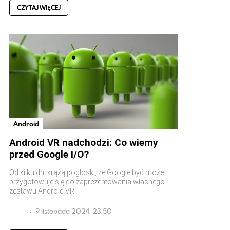
CZYTAJ WIĘCEJ
Android
Android VR nadchodzi: Co wiemy
przed Google I/O?
Od kilku dni krążą pogłoski, że Google być może
przygotowuje się do zaprezentowania własnego
zestawu Android VR
9 listopada 2024, 23:50