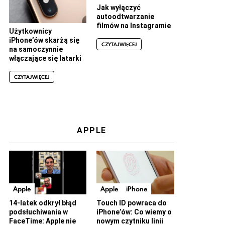
Jak wyłączyć
autoodtwarzanie
filmów na Instagramie
Użytkownicy
iPhone’ów skarżą się
CZYTAJ WIĘCEJ
na samoczynnie
włączające się latarki
CZYTAJ WIĘCEJ
APPLE
Apple
Apple
iPhone
14-latek odkrył błąd
Touch ID powraca do
podsłuchiwania w
iPhone’ów: Co wiemy o
FaceTime: Apple nie
nowym czytniku linii