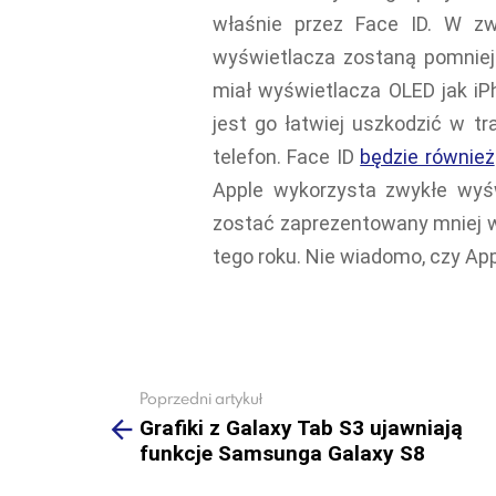
właśnie przez Face ID. W zw
wyświetlacza zostaną pomniejs
miał wyświetlacza OLED jak iP
jest go łatwiej uszkodzić w tr
telefon. Face ID
będzie również
Apple wykorzysta zwykłe wyśw
zostać zaprezentowany mniej w
tego roku. Nie wiadomo, czy App
Poprzedni artykuł
See
more
Grafiki z Galaxy Tab S3 ujawniają
funkcje Samsunga Galaxy S8