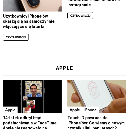
Instagramie
CZYTAJ WIĘCEJ
Użytkownicy iPhone’ów
skarżą się na samoczynnie
włączające się latarki
CZYTAJ WIĘCEJ
APPLE
Apple
Apple
iPhone
14-latek odkrył błąd
Touch ID powraca do
podsłuchiwania w FaceTime:
iPhone’ów: Co wiemy o nowym
Apple nie reagowało na
czytniku linii papilarnych?