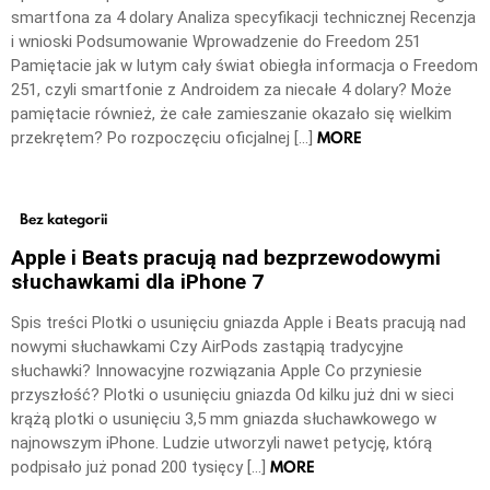
smartfona za 4 dolary Analiza specyfikacji technicznej Recenzja
i wnioski Podsumowanie Wprowadzenie do Freedom 251
Pamiętacie jak w lutym cały świat obiegła informacja o Freedom
251, czyli smartfonie z Androidem za niecałe 4 dolary? Może
pamiętacie również, że całe zamieszanie okazało się wielkim
MORE
przekrętem? Po rozpoczęciu oficjalnej […]
Bez kategorii
Apple i Beats pracują nad bezprzewodowymi
słuchawkami dla iPhone 7
Spis treści Plotki o usunięciu gniazda Apple i Beats pracują nad
nowymi słuchawkami Czy AirPods zastąpią tradycyjne
słuchawki? Innowacyjne rozwiązania Apple Co przyniesie
przyszłość? Plotki o usunięciu gniazda Od kilku już dni w sieci
krążą plotki o usunięciu 3,5 mm gniazda słuchawkowego w
najnowszym iPhone. Ludzie utworzyli nawet petycję, którą
MORE
podpisało już ponad 200 tysięcy […]