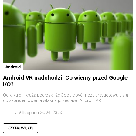
Android
Android VR nadchodzi: Co wiemy przed Google
I/O?
Od kilku dni krążą pogłoski, że Google być może przygotowuje się
do zaprezentowania własnego zestawu Android VR
9 listopada 2024, 23:50
CZYTAJ WIĘCEJ