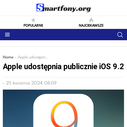
POPULARNE
NAJCIEKAWSZE
S
Menu
You are here:
Home
Apple udostępnia publicznie iOS 9.2
Apple udostępnia publicznie iOS 9.2
25 kwietnia 2024, 08:09