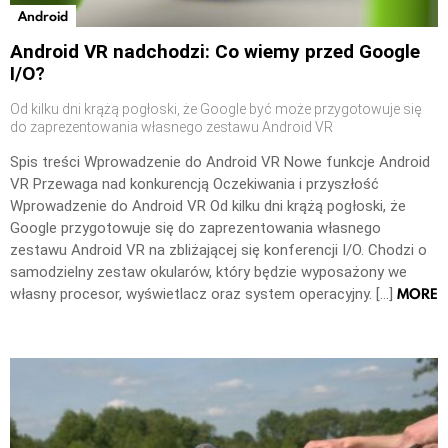
Android
Android VR nadchodzi: Co wiemy przed Google
I/O?
Od kilku dni krążą pogłoski, że Google być może przygotowuje się
do zaprezentowania własnego zestawu Android VR
Spis treści Wprowadzenie do Android VR Nowe funkcje Android
VR Przewaga nad konkurencją Oczekiwania i przyszłość
Wprowadzenie do Android VR Od kilku dni krążą pogłoski, że
Google przygotowuje się do zaprezentowania własnego
zestawu Android VR na zbliżającej się konferencji I/O. Chodzi o
samodzielny zestaw okularów, który będzie wyposażony we
MORE
własny procesor, wyświetlacz oraz system operacyjny. […]