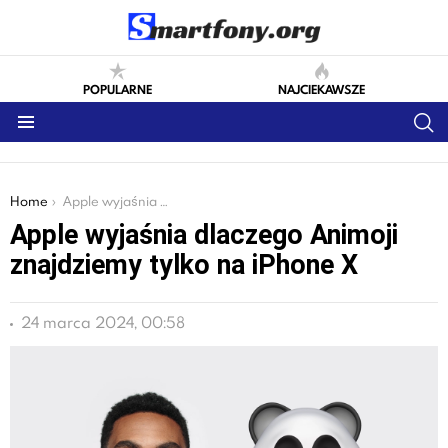
POPULARNE
NAJCIEKAWSZE
S
Menu
You are here:
Home
Apple wyjaśnia dlaczego Animoji znajdziemy tylko na iPhone X
Apple wyjaśnia dlaczego Animoji
znajdziemy tylko na iPhone X
24 marca 2024, 00:58