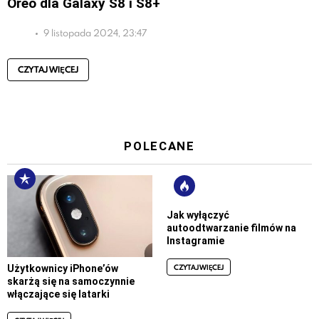
Oreo dla Galaxy S8 i S8+
9 listopada 2024, 23:47
CZYTAJ WIĘCEJ
POLECANE
Jak wyłączyć
autoodtwarzanie filmów na
Instagramie
CZYTAJ WIĘCEJ
Użytkownicy iPhone’ów
skarżą się na samoczynnie
włączające się latarki