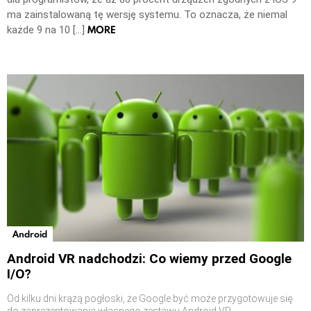
ma zainstalowaną tę wersję systemu. To oznacza, że niemal
MORE
każde 9 na 10 […]
Android
Android VR nadchodzi: Co wiemy przed Google
I/O?
Od kilku dni krążą pogłoski, że Google być może przygotowuje się