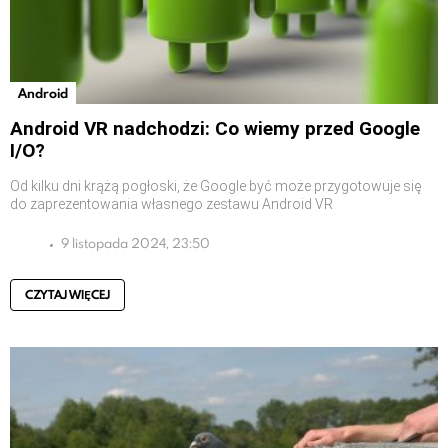
Android
Android VR nadchodzi: Co wiemy przed Google
I/O?
Od kilku dni krążą pogłoski, że Google być może przygotowuje się
do zaprezentowania własnego zestawu Android VR
9 listopada 2024, 23:50
CZYTAJ WIĘCEJ