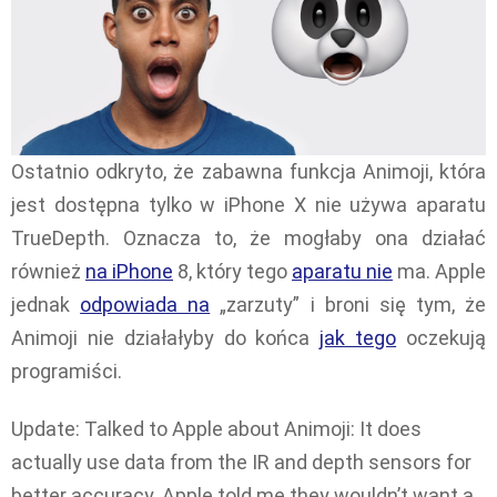
Ostatnio odkryto, że zabawna funkcja Animoji, która
jest dostępna tylko w iPhone X nie używa aparatu
TrueDepth. Oznacza to, że mogłaby ona działać
również
na iPhone
8, który tego
aparatu nie
ma. Apple
jednak
odpowiada na
„zarzuty” i broni się tym, że
Animoji nie działałyby do końca
jak tego
oczekują
programiści.
Update: Talked to Apple about Animoji: It does
actually use data from the IR and depth sensors for
better accuracy. Apple told me they wouldn’t want a