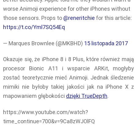
worse Animoji experience for other iPhones without
those sensors. Props to
@reneritchie
for this article:
https://t.co/Yml7SQ54Eq
— Marques Brownlee (@MKBHD)
15 listopada 2017
Okazuje się, że iPhone 8 i 8 Plus, które również mają
procesor Bionic A11 i wsparcie ARKit, mogłyby
zostać teoretycznie mieć Animoji. Jednak śledzenie
mimiki nie byłoby takiej jakości jak na iPhone X z
mapowaniem głębokości
dzięki TrueDepth
.
https://www.youtube.com/watch?
time_continue=700&v=9Ca8zWJOlFQ