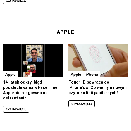
CZYTAJ WIĘCEJ
APPLE
Apple
Apple
iPhone
14-latek odkrył błąd
Touch ID powraca do
podsłuchiwania w FaceTime:
iPhone’ów: Co wiemy o nowym
Apple nie reagowało na
czytniku linii papilarnych?
ostrzeżenia
CZYTAJ WIĘCEJ
CZYTAJ WIĘCEJ