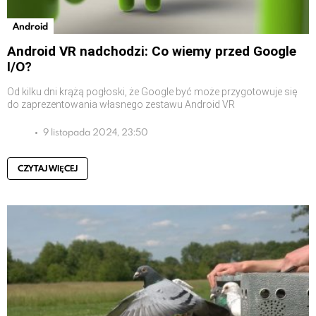
Android
Android VR nadchodzi: Co wiemy przed Google
I/O?
Od kilku dni krążą pogłoski, że Google być może przygotowuje się
do zaprezentowania własnego zestawu Android VR
9 listopada 2024, 23:50
CZYTAJ WIĘCEJ