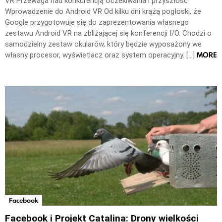
VR Przewaga nad konkurencją Oczekiwania i przyszłość
Wprowadzenie do Android VR Od kilku dni krążą pogłoski, że
Google przygotowuje się do zaprezentowania własnego
zestawu Android VR na zbliżającej się konferencji I/O. Chodzi o
samodzielny zestaw okularów, który będzie wyposażony we
MORE
własny procesor, wyświetlacz oraz system operacyjny. […]
Facebook
Facebook i Projekt Catalina: Drony wielkości