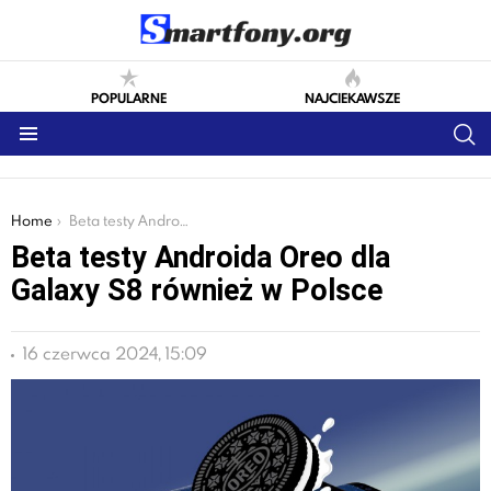
POPULARNE
NAJCIEKAWSZE
S
Menu
You are here:
Home
Beta testy Androida Oreo dla Galaxy S8 również w Polsce
Beta testy Androida Oreo dla
Galaxy S8 również w Polsce
16 czerwca 2024, 15:09