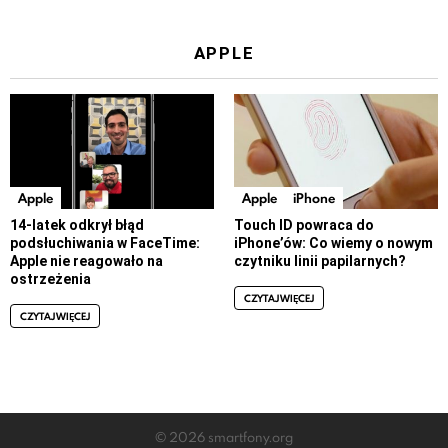
APPLE
Apple
Apple
iPhone
14-latek odkrył błąd
Touch ID powraca do
podsłuchiwania w FaceTime:
iPhone’ów: Co wiemy o nowym
Apple nie reagowało na
czytniku linii papilarnych?
ostrzeżenia
CZYTAJ WIĘCEJ
CZYTAJ WIĘCEJ
© 2026 smartfony.org