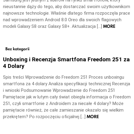
Samsung jest jednym z liderów na rynku smartfonów, który
nieustannie dąży do tego, aby dostarczać swoim użytkownikom
najnowsze technologie. Właśnie dlatego firma rozpoczęła prace
nad wprowadzeniem Android 8.0 Oreo dla swoich flagowych
MORE
modeli Galaxy S8 oraz Galaxy S8+. Aktualizacja […]
Bez kategorii
Unboxing i Recenzja Smartfona Freedom 251 za
4 Dolary
Spis treści Wprowadzenie do Freedom 251 Proces unboxingu
smartfona za 4 dolary Analiza specyfikacji technicznej Recenzja
i wnioski Podsumowanie Wprowadzenie do Freedom 251
Pamiętacie jak w lutym cały świat obiegła informacja o Freedom
251, czyli smartfonie z Androidem za niecałe 4 dolary? Może
pamiętacie również, że całe zamieszanie okazało się wielkim
MORE
przekrętem? Po rozpoczęciu oficjalnej […]