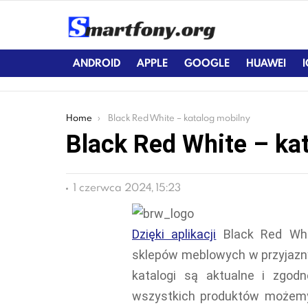
ANDROID
APPLE
GOOGLE
HUAWEI
You are here:
Home
Black Red White – katalog mobilny
Black Red White – ka
1 czerwca 2024, 15:23
Dzięki aplikacji
Black Red Whi
sklepów meblowych w przyjaz
katalogi są aktualne i zgod
wszystkich produktów możemy