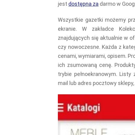
jest
dostępna za
darmo w Google
Wszystkie gazetki możemy pr
ekranie. W zakładce Kole
znajdujących się aktualnie w o
czy nowoczesne. Każda z katego
cenami, wymiarami, opisem. P
ich zsumowaną cenę. Produkty
trybie pełnoekranowym. Listy
mail lub adres pocztowy sklep