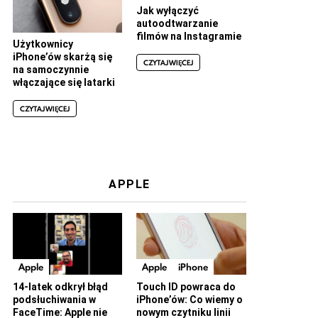
Jak wyłączyć
autoodtwarzanie
filmów na Instagramie
Użytkownicy
iPhone’ów skarżą się
CZYTAJ WIĘCEJ
na samoczynnie
włączające się latarki
CZYTAJ WIĘCEJ
APPLE
Apple
Apple
iPhone
14-latek odkrył błąd
Touch ID powraca do
podsłuchiwania w
iPhone’ów: Co wiemy o
FaceTime: Apple nie
nowym czytniku linii