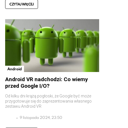
CZYTAJ WIĘCEJ
Android
Android VR nadchodzi: Co wiemy
przed Google I/O?
Od kilku dni krążą pogłoski, że Google być może
przygotowuje się do zaprezentowania własnego
zestawu Android VR
9 listopada 2024, 23:50