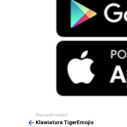
Poprzedni artykuł
See
more
Klawiatura TigerEmojis