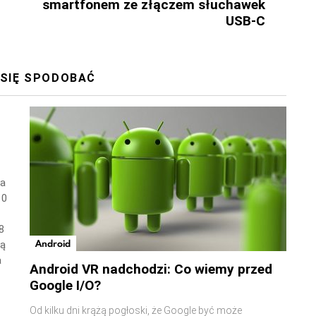
smartfonem ze złączem słuchawek
USB-C
 SIĘ SPODOBAĆ
wa
10
8
Android
ną
a
Android VR nadchodzi: Co wiemy przed
Google I/O?
Od kilku dni krążą pogłoski, że Google być może