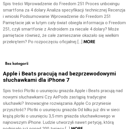
Spis treści Wprowadzenie do Freedom 251 Proces unboxingu
smartfona za 4 dolary Analiza specyfikacji technicznej Recenzja
i wnioski Podsumowanie Wprowadzenie do Freedom 251
Pamiętacie jak w lutym cały świat obiegła informacja o Freedom
251, czyli smartfonie z Androidem za niecałe 4 dolary? Może
pamiętacie również, że całe zamieszanie okazało się wielkim
MORE
przekrętem? Po rozpoczęciu oficjalnej […]
Bez kategorii
Apple i Beats pracują nad bezprzewodowymi
słuchawkami dla iPhone 7
Spis treści Plotki o usunięciu gniazda Apple i Beats pracują nad
nowymi słuchawkami Czy AirPods zastąpią tradycyjne
słuchawki? Innowacyjne rozwiązania Apple Co przyniesie
przyszłość? Plotki o usunięciu gniazda Od kilku już dni w sieci
krążą plotki o usunięciu 3,5 mm gniazda słuchawkowego w
najnowszym iPhone. Ludzie utworzyli nawet petycję, którą
MORE
podpisało już ponad 200 tysięcy […]