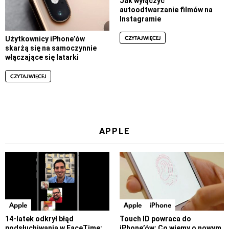
Jak wyłączyć
autoodtwarzanie filmów na
Instagramie
CZYTAJ WIĘCEJ
Użytkownicy iPhone’ów
skarżą się na samoczynnie
włączające się latarki
CZYTAJ WIĘCEJ
APPLE
Apple
Apple
iPhone
14-latek odkrył błąd
Touch ID powraca do
podsłuchiwania w FaceTime:
iPhone’ów: Co wiemy o nowym