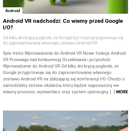
Android
Android VR nadchodzi: Co wiemy przed Google
I/O?
Od kilku dni krążą pogłoski, że Google być może przygotowuje się
do zaprezentowania własnego zestawu Android VR
Spis treści Wprowadzenie do Android VR Nowe funkcje Android
VR Przewaga nad konkurencją Oczekiwania i przyszłość
Wprowadzenie do Android VR Od kilku dni krążą pogłoski, że
Google przygotowuje się do zaprezentowania własnego
zestawu Android VR na zbliżającej się konferencji I/O. Chodzi o
samodzielny zestaw okularów, który będzie wyposażony we
MORE
własny procesor, wyświetlacz oraz system operacyjny. […]