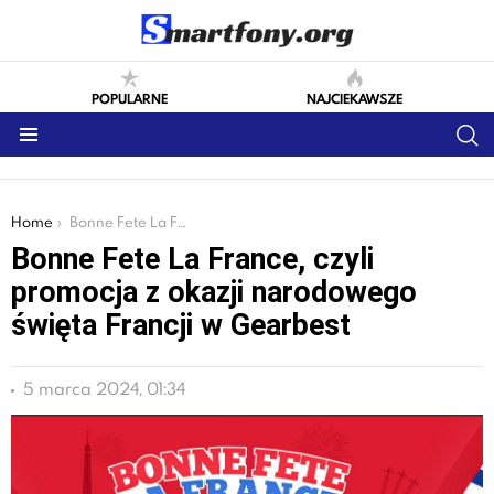
POPULARNE
NAJCIEKAWSZE
S
Menu
You are here:
Home
Bonne Fete La France, czyli promocja z okazji narodowego święta Francji w Gearbest
Bonne Fete La France, czyli
promocja z okazji narodowego
święta Francji w Gearbest
5 marca 2024, 01:34