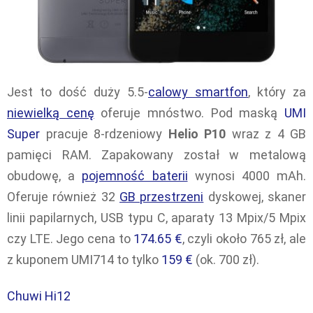
Jest to dość duży 5.5-
calowy smartfon
, który za
niewielką cenę
oferuje mnóstwo. Pod maską
UMI
Super
pracuje 8-rdzeniowy
Helio P10
wraz z 4 GB
pamięci RAM. Zapakowany został w metalową
obudowę, a
pojemność baterii
wynosi 4000 mAh.
Oferuje również 32
GB przestrzeni
dyskowej, skaner
linii papilarnych, USB typu C, aparaty 13 Mpix/5 Mpix
czy LTE. Jego cena to
174.65 €
, czyli około 765 zł, ale
z kuponem UMI714 to tylko
159 €
(ok. 700 zł).
Chuwi Hi12