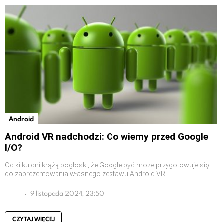
Android
Android VR nadchodzi: Co wiemy przed Google
I/O?
Od kilku dni krążą pogłoski, że Google być może przygotowuje się
do zaprezentowania własnego zestawu Android VR
9 listopada 2024, 23:50
CZYTAJ WIĘCEJ