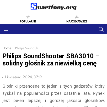
POPULARNE
NAJCIEKAWSZE
S
Menu
You are here:
Home
Philips SoundShooter SBA3010 – solidny głośnik za niewielką cenę
Philips SoundShooter SBA3010 –
solidny głośnik za niewielką cenę
1 kwietnia 2024, 07:19
Głośniki przenośne to jeden z tych gadżetów, który
zyskał na popularności przez ostatnie lata. Rynek
jest pełen lepszej i gorszej jakości głośników,