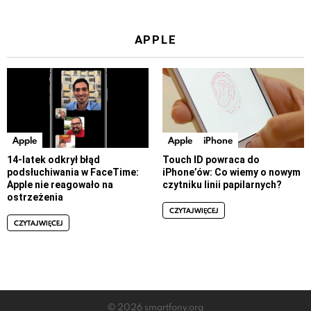
APPLE
Apple
Apple
iPhone
14-latek odkrył błąd
Touch ID powraca do
podsłuchiwania w FaceTime:
iPhone’ów: Co wiemy o nowym
Apple nie reagowało na
czytniku linii papilarnych?
ostrzeżenia
CZYTAJ WIĘCEJ
CZYTAJ WIĘCEJ
© 2026 smartfony.org