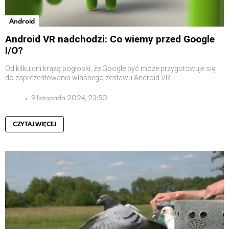
Android
Android VR nadchodzi: Co wiemy przed Google
I/O?
Od kilku dni krążą pogłoski, że Google być może przygotowuje się
do zaprezentowania własnego zestawu Android VR
9 listopada 2024, 23:50
CZYTAJ WIĘCEJ