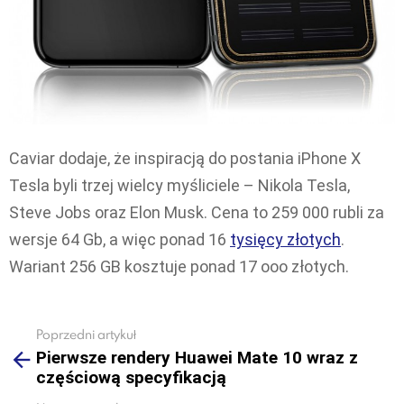
Caviar dodaje, że inspiracją do postania iPhone X
Tesla byli trzej wielcy myśliciele – Nikola Tesla,
Steve Jobs oraz Elon Musk. Cena to 259 000 rubli za
wersje 64 Gb, a więc ponad 16
tysięcy złotych
.
Wariant 256 GB kosztuje ponad 17 ooo złotych.
Poprzedni artykuł
See
Pierwsze rendery Huawei Mate 10 wraz z
more
częściową specyfikacją