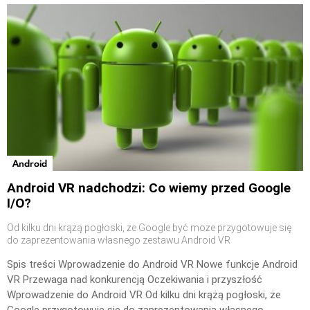
Android
Android VR nadchodzi: Co wiemy przed Google
I/O?
Od kilku dni krążą pogłoski, że Google być może przygotowuje się
do zaprezentowania własnego zestawu Android VR
Spis treści Wprowadzenie do Android VR Nowe funkcje Android
VR Przewaga nad konkurencją Oczekiwania i przyszłość
Wprowadzenie do Android VR Od kilku dni krążą pogłoski, że