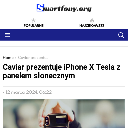
POPULARNE
NAJCIEKAWSZE
S
Menu
You are here:
Home
Caviar prezentuje iPhone X Tesla z panelem słonecznym
Caviar prezentuje iPhone X Tesla z
panelem słonecznym
12 marca 2024, 06:22