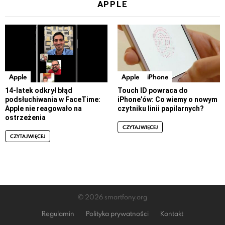
APPLE
Apple
Apple
iPhone
14-latek odkrył błąd
Touch ID powraca do
podsłuchiwania w FaceTime:
iPhone’ów: Co wiemy o nowym
Apple nie reagowało na
czytniku linii papilarnych?
ostrzeżenia
CZYTAJ WIĘCEJ
CZYTAJ WIĘCEJ
© 2026 smartfony.org
Regulamin
Polityka prywatności
Kontakt