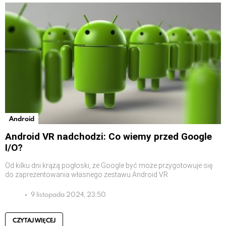
Android
Android VR nadchodzi: Co wiemy przed Google
I/O?
Od kilku dni krążą pogłoski, że Google być może przygotowuje się
do zaprezentowania własnego zestawu Android VR
9 listopada 2024, 23:50
CZYTAJ WIĘCEJ