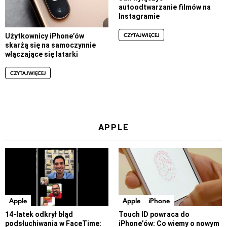
autoodtwarzanie filmów na
Instagramie
CZYTAJ WIĘCEJ
Użytkownicy iPhone’ów
skarżą się na samoczynnie
włączające się latarki
CZYTAJ WIĘCEJ
APPLE
Apple
Apple
iPhone
14-latek odkrył błąd
Touch ID powraca do
podsłuchiwania w FaceTime:
iPhone’ów: Co wiemy o nowym