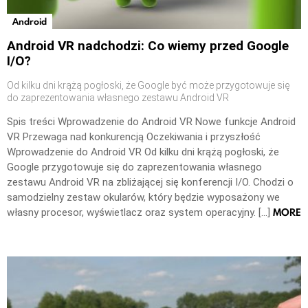
Android
Android VR nadchodzi: Co wiemy przed Google
I/O?
Od kilku dni krążą pogłoski, że Google być może przygotowuje się
do zaprezentowania własnego zestawu Android VR
Spis treści Wprowadzenie do Android VR Nowe funkcje Android
VR Przewaga nad konkurencją Oczekiwania i przyszłość
Wprowadzenie do Android VR Od kilku dni krążą pogłoski, że
Google przygotowuje się do zaprezentowania własnego
zestawu Android VR na zbliżającej się konferencji I/O. Chodzi o
samodzielny zestaw okularów, który będzie wyposażony we
MORE
własny procesor, wyświetlacz oraz system operacyjny. […]