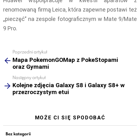
Huawei współpracuje w kwestii aparatów z
renomowaną firmą Leica, która zapewne postawi też
„pieczęć” na zespole fotograficznym w Mate 9/Mate
9 Pro.
Poprzedni artykuł
See
Mapa PokemonGOMap z PokeStopami
more
oraz Gymami
Następny artykuł
Kolejne zdjęcia Galaxy S8 i Galaxy S8+ w
przezroczystym etui
MOŻE CI SIĘ SPODOBAĆ
Bez kategorii