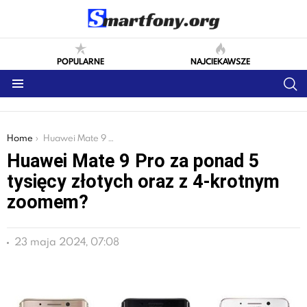
POPULARNE
NAJCIEKAWSZE
S
Menu
You are here:
Home
Huawei Mate 9 Pro za ponad 5 tysięcy złotych oraz z 4-krotnym zoomem?
Huawei Mate 9 Pro za ponad 5
tysięcy złotych oraz z 4-krotnym
zoomem?
23 maja 2024, 07:08