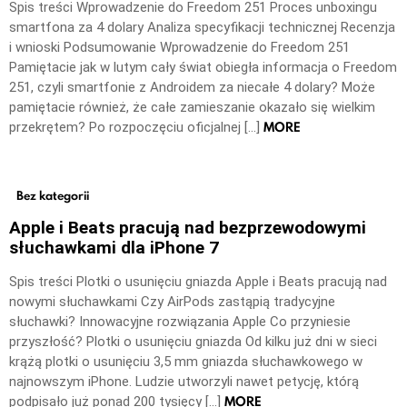
Spis treści Wprowadzenie do Freedom 251 Proces unboxingu
smartfona za 4 dolary Analiza specyfikacji technicznej Recenzja
i wnioski Podsumowanie Wprowadzenie do Freedom 251
Pamiętacie jak w lutym cały świat obiegła informacja o Freedom
251, czyli smartfonie z Androidem za niecałe 4 dolary? Może
pamiętacie również, że całe zamieszanie okazało się wielkim
MORE
przekrętem? Po rozpoczęciu oficjalnej […]
Bez kategorii
Apple i Beats pracują nad bezprzewodowymi
słuchawkami dla iPhone 7
Spis treści Plotki o usunięciu gniazda Apple i Beats pracują nad
nowymi słuchawkami Czy AirPods zastąpią tradycyjne
słuchawki? Innowacyjne rozwiązania Apple Co przyniesie
przyszłość? Plotki o usunięciu gniazda Od kilku już dni w sieci
krążą plotki o usunięciu 3,5 mm gniazda słuchawkowego w
najnowszym iPhone. Ludzie utworzyli nawet petycję, którą
MORE
podpisało już ponad 200 tysięcy […]