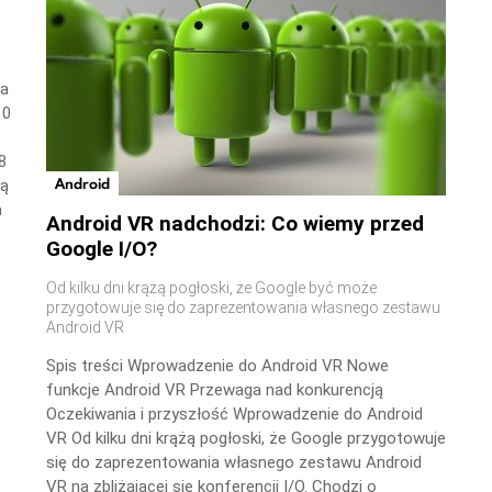
wa
10
8
Android
ną
a
Android VR nadchodzi: Co wiemy przed
Google I/O?
Od kilku dni krążą pogłoski, że Google być może
przygotowuje się do zaprezentowania własnego zestawu
Android VR
Spis treści Wprowadzenie do Android VR Nowe
funkcje Android VR Przewaga nad konkurencją
Oczekiwania i przyszłość Wprowadzenie do Android
VR Od kilku dni krążą pogłoski, że Google przygotowuje
się do zaprezentowania własnego zestawu Android
VR na zbliżającej się konferencji I/O. Chodzi o