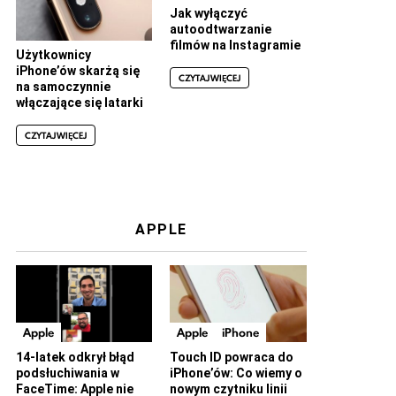
Jak wyłączyć
autoodtwarzanie
filmów na Instagramie
Użytkownicy
iPhone’ów skarżą się
CZYTAJ WIĘCEJ
na samoczynnie
włączające się latarki
CZYTAJ WIĘCEJ
APPLE
Apple
Apple
iPhone
14-latek odkrył błąd
Touch ID powraca do
podsłuchiwania w
iPhone’ów: Co wiemy o
FaceTime: Apple nie
nowym czytniku linii