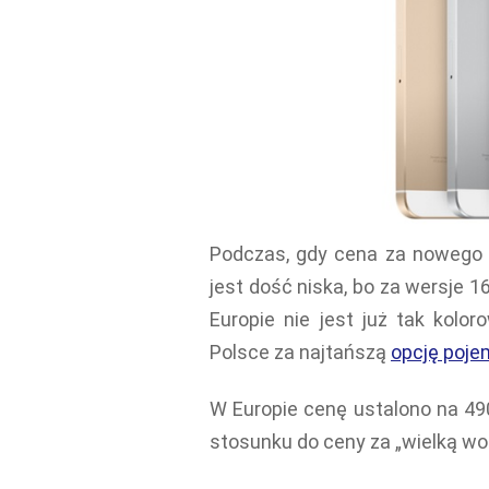
Podczas, gdy cena za nowego 
jest dość niska, bo za wersje 
Europie nie jest już tak kolo
Polsce za najtańszą
opcję poje
W Europie cenę ustalono na 490
stosunku do ceny za „wielką wo