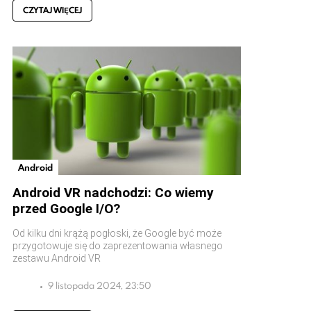
CZYTAJ WIĘCEJ
Android
Android VR nadchodzi: Co wiemy
przed Google I/O?
Od kilku dni krążą pogłoski, że Google być może
przygotowuje się do zaprezentowania własnego
zestawu Android VR
9 listopada 2024, 23:50