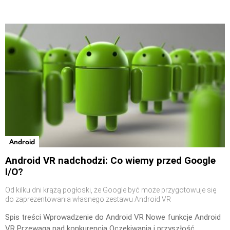
Android
Android VR nadchodzi: Co wiemy przed Google
I/O?
Od kilku dni krążą pogłoski, że Google być może przygotowuje się
do zaprezentowania własnego zestawu Android VR
Spis treści Wprowadzenie do Android VR Nowe funkcje Android
VR Przewaga nad konkurencją Oczekiwania i przyszłość