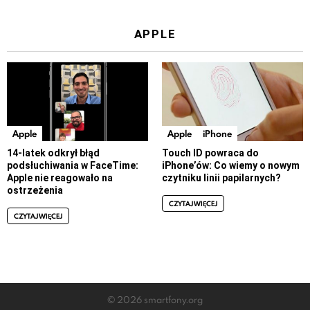
APPLE
Apple
Apple
iPhone
14-latek odkrył błąd
Touch ID powraca do
podsłuchiwania w FaceTime:
iPhone’ów: Co wiemy o nowym
Apple nie reagowało na
czytniku linii papilarnych?
ostrzeżenia
CZYTAJ WIĘCEJ
CZYTAJ WIĘCEJ
© 2026 smartfony.org