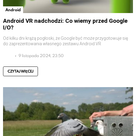
Android
Android VR nadchodzi: Co wiemy przed Google
I/O?
Od kilku dni krążą pogłoski, że Google być może przygotowuje się
do zaprezentowania własnego zestawu Android VR
9 listopada 2024, 23:50
CZYTAJ WIĘCEJ