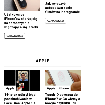
Jak wyłączyć
autoodtwarzanie
filmów na Instagramie
Użytkownicy
iPhone’ów skarżą się
CZYTAJ WIĘCEJ
na samoczynnie
włączające się latarki
CZYTAJ WIĘCEJ
APPLE
Apple
Apple
iPhone
14-latek odkrył błąd
Touch ID powraca do
podsłuchiwania w
iPhone’ów: Co wiemy o
FaceTime: Apple nie
nowym czytniku linii