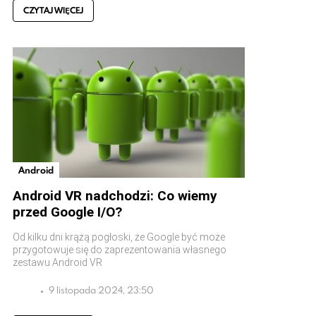
CZYTAJ WIĘCEJ
Android
Android VR nadchodzi: Co wiemy
przed Google I/O?
Od kilku dni krążą pogłoski, że Google być może
przygotowuje się do zaprezentowania własnego
zestawu Android VR
9 listopada 2024, 23:50