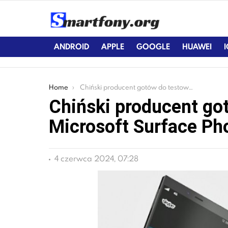
ANDROID
APPLE
GOOGLE
HUAWEI
You are here:
Home
Chiński producent gotów do testowej produkcji Microsoft Surface Phone
Chiński producent got
Microsoft Surface Ph
4 czerwca 2024, 07:28