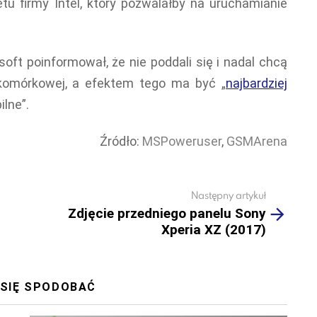
u firmy Intel, który pozwalałby na uruchamianie
soft poinformował, że nie poddali się i nadal chcą
i komórkowej, a efektem tego ma być „
najbardziej
lne”.
Źródło:
MSPoweruser
,
GSMArena
Następny artykuł
Zdjęcie przedniego panelu Sony
Xperia XZ (2017)
 SIĘ SPODOBAĆ