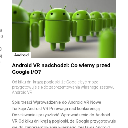
wa
10
8
Android
ną
a
Android VR nadchodzi: Co wiemy przed
Google I/O?
Od kilku dni krążą pogłoski, że Google być może
przygotowuje się do zaprezentowania własnego zestawu
Android VR
Spis treści Wprowadzenie do Android VR Nowe
funkcje Android VR Przewaga nad konkurencją
Oczekiwania i przyszłość Wprowadzenie do Android
VR Od kilku dni krążą pogłoski, że Google przygotowuje
się do zaprezentowania własnego zestawu Android