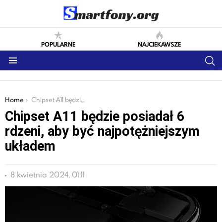
POPULARNE
NAJCIEKAWSZE
S
Menu
You are here:
Home
Chipset A11 będzie posiadał 6 rdzeni, aby być najpotężniejszym układem
Chipset A11 będzie posiadał 6
rdzeni, aby być najpotężniejszym
układem
8 kwietnia 2024, 01:11