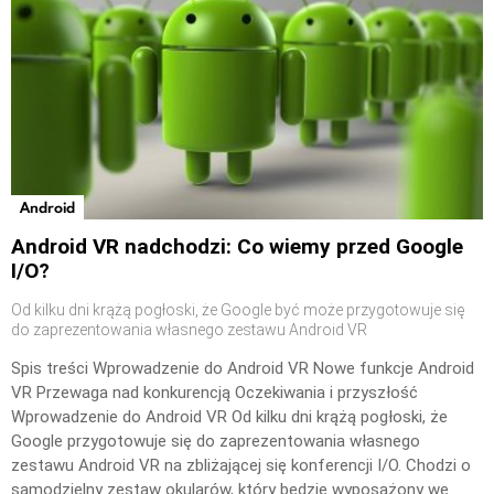
Android
Android VR nadchodzi: Co wiemy przed Google
I/O?
Od kilku dni krążą pogłoski, że Google być może przygotowuje się
do zaprezentowania własnego zestawu Android VR
Spis treści Wprowadzenie do Android VR Nowe funkcje Android
VR Przewaga nad konkurencją Oczekiwania i przyszłość
Wprowadzenie do Android VR Od kilku dni krążą pogłoski, że
Google przygotowuje się do zaprezentowania własnego
zestawu Android VR na zbliżającej się konferencji I/O. Chodzi o
samodzielny zestaw okularów, który będzie wyposażony we