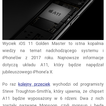
Wyciek iOS 11 Golden Master to istna kopalnia
wiedzy na temat nadchodzącego systemu i
iPhone’ów z 2017 roku. Najnowsze informacje
dotyczą układu A11, który będzie napędzał
jubileuszowego iPhone’a X.
Po raz
kolejny przeciek
wychodzi od programisty
Steve Troughton-Smith’a, który ujawnia, że chipset
A11 będzie wyposażony w 6 rdzeni. Dwa z nich
zostały nazwane Monsoon, czyli monsun i będą