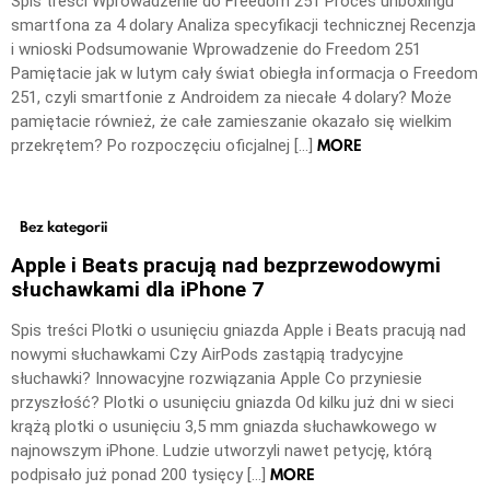
Spis treści Wprowadzenie do Freedom 251 Proces unboxingu
smartfona za 4 dolary Analiza specyfikacji technicznej Recenzja
i wnioski Podsumowanie Wprowadzenie do Freedom 251
Pamiętacie jak w lutym cały świat obiegła informacja o Freedom
251, czyli smartfonie z Androidem za niecałe 4 dolary? Może
pamiętacie również, że całe zamieszanie okazało się wielkim
MORE
przekrętem? Po rozpoczęciu oficjalnej […]
Bez kategorii
Apple i Beats pracują nad bezprzewodowymi
słuchawkami dla iPhone 7
Spis treści Plotki o usunięciu gniazda Apple i Beats pracują nad
nowymi słuchawkami Czy AirPods zastąpią tradycyjne
słuchawki? Innowacyjne rozwiązania Apple Co przyniesie
przyszłość? Plotki o usunięciu gniazda Od kilku już dni w sieci
krążą plotki o usunięciu 3,5 mm gniazda słuchawkowego w
najnowszym iPhone. Ludzie utworzyli nawet petycję, którą
MORE
podpisało już ponad 200 tysięcy […]