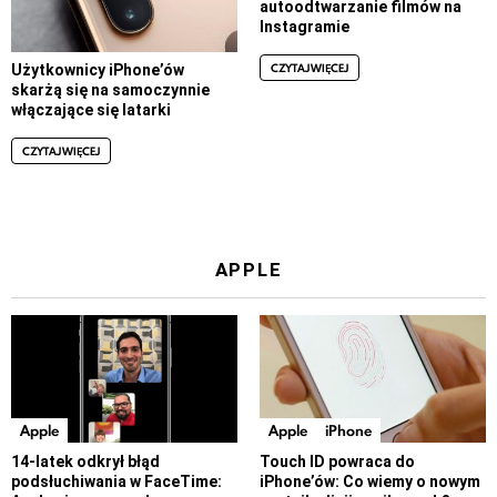
autoodtwarzanie filmów na
Instagramie
CZYTAJ WIĘCEJ
Użytkownicy iPhone’ów
skarżą się na samoczynnie
włączające się latarki
CZYTAJ WIĘCEJ
APPLE
Apple
Apple
iPhone
14-latek odkrył błąd
Touch ID powraca do
podsłuchiwania w FaceTime:
iPhone’ów: Co wiemy o nowym