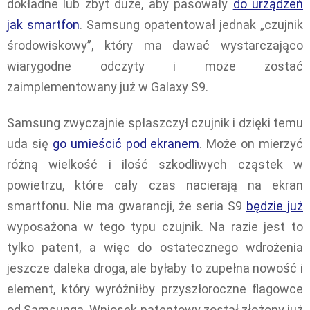
dokładne lub zbyt duże, aby pasowały
do urządzeń
jak smartfon
. Samsung opatentował jednak „czujnik
środowiskowy”, który ma dawać wystarczająco
wiarygodne odczyty i może zostać
zaimplementowany już w Galaxy S9.
Samsung zwyczajnie spłaszczył czujnik i dzięki temu
uda się
go umieścić
pod ekranem
. Może on mierzyć
różną wielkość i ilość szkodliwych cząstek w
powietrzu, które cały czas nacierają na ekran
smartfonu. Nie ma gwarancji, że seria S9
będzie już
wyposażona w tego typu czujnik. Na razie jest to
tylko patent, a więc do ostatecznego wdrożenia
jeszcze daleka droga, ale byłaby to zupełna nowość i
element, który wyróżniłby przyszłoroczne flagowce
od Samsunga. Wniosek patentowy został złożony już