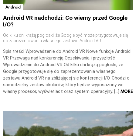
Android
Android VR nadchodzi: Co wiemy przed Google
I/O?
Od kilku dni krążą pogłoski, że Google być może przygotowuje się
do zaprezentowania własnego zestawu Android VR
Spis treści Wprowadzenie do Android VR Nowe funkcje Android
VR Przewaga nad konkurencją Oczekiwania i przyszłość
Wprowadzenie do Android VR Od kilku dni krążą pogłoski, że
Google przygotowuje się do zaprezentowania własnego
zestawu Android VR na zbliżającej się konferencji I/O. Chodzi o
samodzielny zestaw okularów, który będzie wyposażony we
MORE
własny procesor, wyświetlacz oraz system operacyjny. […]