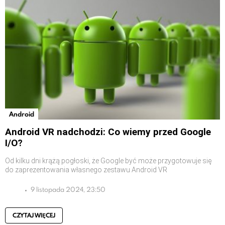
Android
Android VR nadchodzi: Co wiemy przed Google
I/O?
Od kilku dni krążą pogłoski, że Google być może przygotowuje się
do zaprezentowania własnego zestawu Android VR
9 listopada 2024, 23:50
CZYTAJ WIĘCEJ