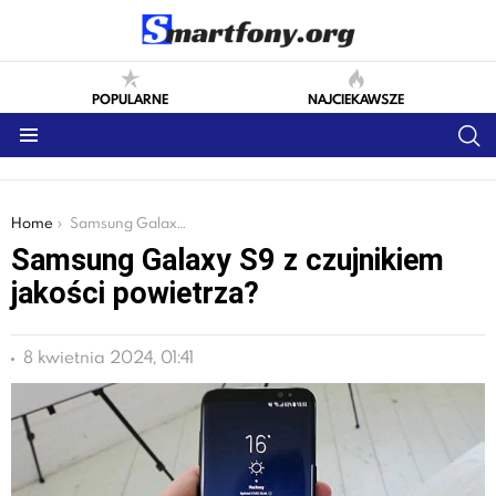
POPULARNE
NAJCIEKAWSZE
S
Menu
You are here:
Home
Samsung Galaxy S9 z czujnikiem jakości powietrza?
Samsung Galaxy S9 z czujnikiem
jakości powietrza?
8 kwietnia 2024, 01:41