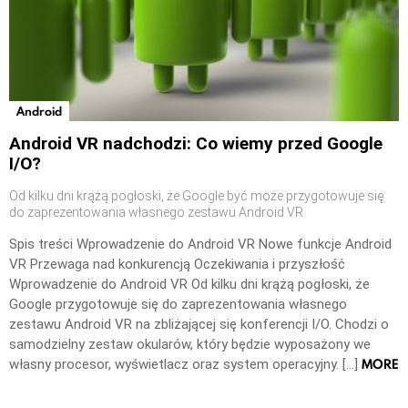
Android
Android VR nadchodzi: Co wiemy przed Google
I/O?
Od kilku dni krążą pogłoski, że Google być może przygotowuje się
do zaprezentowania własnego zestawu Android VR
Spis treści Wprowadzenie do Android VR Nowe funkcje Android
VR Przewaga nad konkurencją Oczekiwania i przyszłość
Wprowadzenie do Android VR Od kilku dni krążą pogłoski, że
Google przygotowuje się do zaprezentowania własnego
zestawu Android VR na zbliżającej się konferencji I/O. Chodzi o
samodzielny zestaw okularów, który będzie wyposażony we
MORE
własny procesor, wyświetlacz oraz system operacyjny. […]