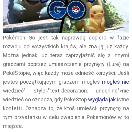
Pokémon Go jest tak naprawdę dopiero w fazie
rozwoju do wszystkich krajów, ale zna ją już każdy.
Można jednak już teraz zaprzyjaźnić się z innymi
graczami poprzez umieszczenie przynęty (Lure) na
PokéStopie, więc każdy może odnieść korzyści. Jeśli
jesteś początkującym graczem mogłeś
mogłeś nie
wiedzieć" style="text-decoration: underline">nie
wiedzieć co oznacza, gdy PokeStop
wygląda jak
istne
konfetti. Oznacza to, że ktoś umieścił przynętę na
tym przystanku w celu zwabienia Pokemonów w to
miejsce.