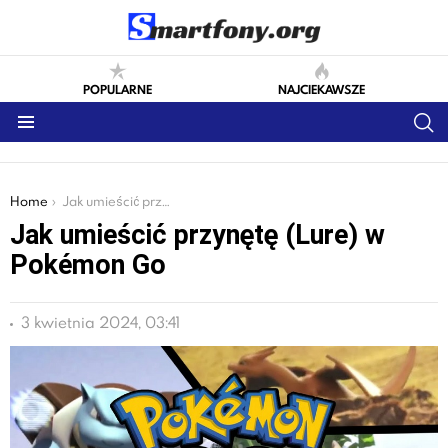
POPULARNE
NAJCIEKAWSZE
S
Menu
You are here:
Home
Jak umieścić przynętę (Lure) w Pokémon Go
Jak umieścić przynętę (Lure) w
Pokémon Go
3 kwietnia 2024, 03:41