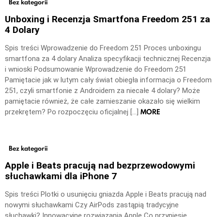
Bez kategorii
Unboxing i Recenzja Smartfona Freedom 251 za
4 Dolary
Spis treści Wprowadzenie do Freedom 251 Proces unboxingu
smartfona za 4 dolary Analiza specyfikacji technicznej Recenzja
i wnioski Podsumowanie Wprowadzenie do Freedom 251
Pamiętacie jak w lutym cały świat obiegła informacja o Freedom
251, czyli smartfonie z Androidem za niecałe 4 dolary? Może
pamiętacie również, że całe zamieszanie okazało się wielkim
MORE
przekrętem? Po rozpoczęciu oficjalnej […]
Bez kategorii
Apple i Beats pracują nad bezprzewodowymi
słuchawkami dla iPhone 7
Spis treści Plotki o usunięciu gniazda Apple i Beats pracują nad
nowymi słuchawkami Czy AirPods zastąpią tradycyjne
słuchawki? Innowacyjne rozwiązania Apple Co przyniesie