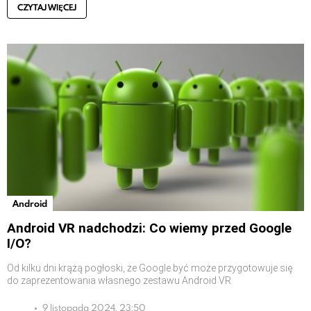
CZYTAJ WIĘCEJ
Android
Android VR nadchodzi: Co wiemy przed Google
I/O?
Od kilku dni krążą pogłoski, że Google być może przygotowuje się
do zaprezentowania własnego zestawu Android VR
9 listopada 2024, 23:50