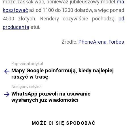
może zaskakiwać, ponieważ jubileuszowy model
ma
kosztować
aż od 1100 do 1200 dolarów, a więc ponad
4500 złotych. Rendery oczywiście pochodzą
od
producenta
etui.
Źródło:
PhoneArena
,
Forbes
Poprzedni artykuł
See
Mapy Google poinformują, kiedy najlepiej
more
ruszyć w trasę
Następny artykuł
WhatsApp pozwoli na usuwanie
wysłanych już wiadomości
MOŻE CI SIĘ SPODOBAĆ