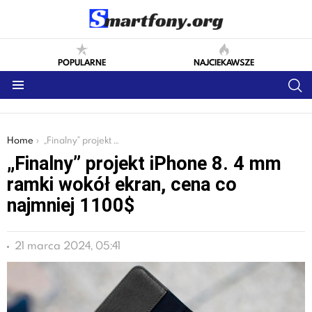
POPULARNE
NAJCIEKAWSZE
S
Menu
You are here:
Home
„Finalny” projekt iPhone 8. 4 mm ramki wokół ekran, cena co najmniej 1100$
„Finalny” projekt iPhone 8. 4 mm
ramki wokół ekran, cena co
najmniej 1100$
21 marca 2024, 05:41