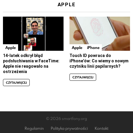
APPLE
Apple
Apple
iPhone
14-latek odkrył błąd
Touch ID powraca do
podsłuchiwania w FaceTime:
iPhone’ów: Co wiemy o nowym
Apple nie reagowało na
czytniku linii papilarnych?
ostrzeżenia
CZYTAJ WIĘCEJ
CZYTAJ WIĘCEJ
© 2026 smartfony.org
Regulamin
Polityka prywatności
Kontakt