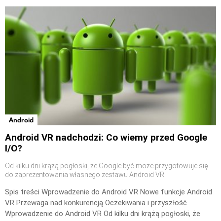
Android
Android VR nadchodzi: Co wiemy przed Google
I/O?
Od kilku dni krążą pogłoski, że Google być może przygotowuje się
do zaprezentowania własnego zestawu Android VR
Spis treści Wprowadzenie do Android VR Nowe funkcje Android
VR Przewaga nad konkurencją Oczekiwania i przyszłość
Wprowadzenie do Android VR Od kilku dni krążą pogłoski, że