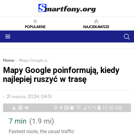
POPULARNE
NAJCIEKAWSZE
S
Menu
You are here:
Home
Mapy Google poinformują, kiedy najlepiej ruszyć w trasę
Mapy Google poinformują, kiedy
najlepiej ruszyć w trasę
21 marca 2024, 04:51