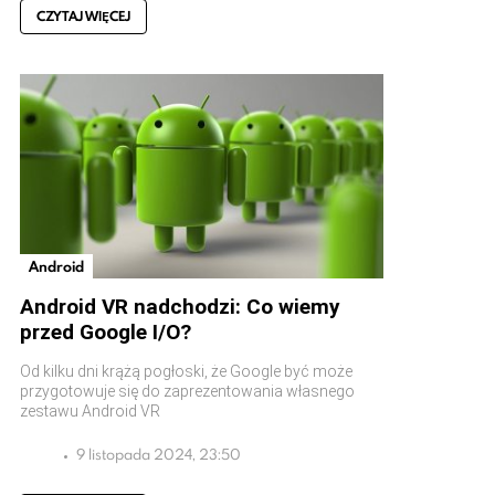
CZYTAJ WIĘCEJ
Android
Android VR nadchodzi: Co wiemy
przed Google I/O?
Od kilku dni krążą pogłoski, że Google być może
przygotowuje się do zaprezentowania własnego
zestawu Android VR
9 listopada 2024, 23:50