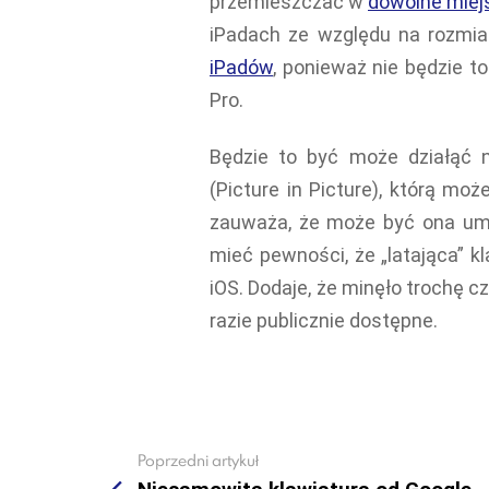
przemieszczać w
dowolne miej
iPadach ze względu na rozmia
iPadów
, ponieważ nie będzie t
Pro.
Będzie to być może działąć 
(Picture in Picture), którą m
zauważa, że może być ona um
mieć pewności, że „latająca” kl
iOS. Dodaje, że minęło trochę cz
razie publicznie dostępne.
Poprzedni artykuł
See
more