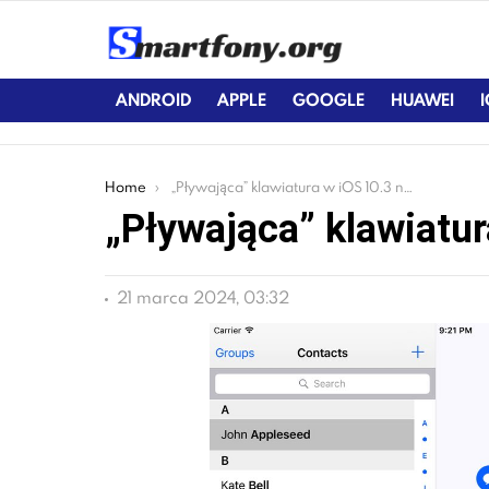
ANDROID
APPLE
GOOGLE
HUAWEI
You are here:
Home
„Pływająca” klawiatura w iOS 10.3 na iPady
„Pływająca” klawiatur
21 marca 2024, 03:32