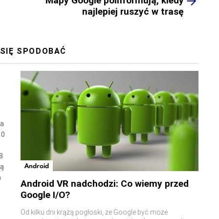
Mapy Google poinformują, kiedy
najlepiej ruszyć w trasę
 SIĘ SPODOBAĆ
wa
10
8
Android
ną
a
Android VR nadchodzi: Co wiemy przed
Google I/O?
Od kilku dni krążą pogłoski, że Google być może