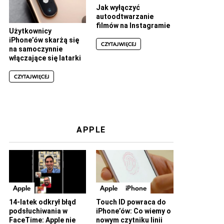
Jak wyłączyć
autoodtwarzanie
filmów na Instagramie
Użytkownicy
iPhone’ów skarżą się
CZYTAJ WIĘCEJ
na samoczynnie
włączające się latarki
CZYTAJ WIĘCEJ
APPLE
Apple
Apple
iPhone
14-latek odkrył błąd
Touch ID powraca do
podsłuchiwania w
iPhone’ów: Co wiemy o
FaceTime: Apple nie
nowym czytniku linii