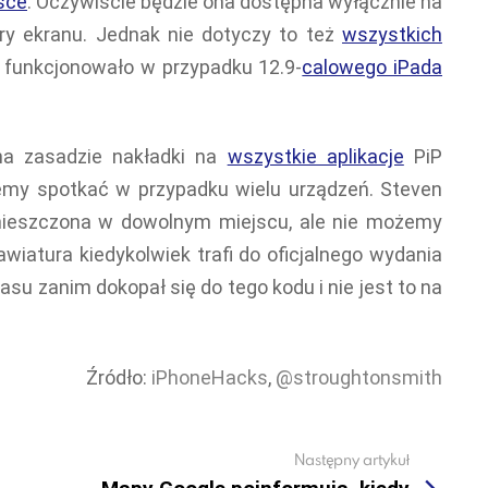
sce
. Oczywiście będzie ona dostępna wyłącznie na
ry ekranu. Jednak nie dotyczy to też
wszystkich
o funkcjonowało w przypadku 12.9-
calowego iPada
na zasadzie nakładki na
wszystkie aplikacje
PiP
ożemy spotkać w przypadku wielu urządzeń. Steven
ieszczona w dowolnym miejscu, ale nie możemy
awiatura kiedykolwiek trafi do oficjalnego wydania
asu zanim dokopał się do tego kodu i nie jest to na
Źródło:
iPhoneHacks
,
@stroughtonsmith
Następny artykuł