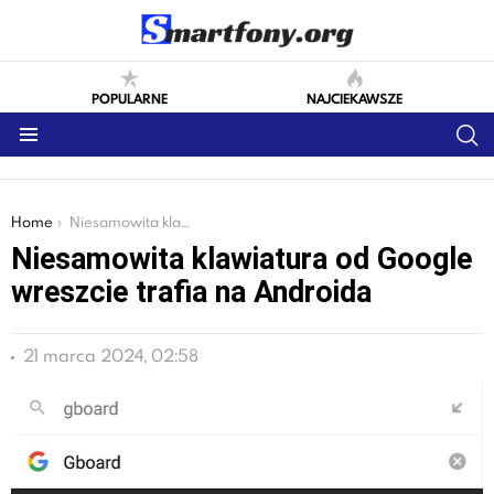
POPULARNE
NAJCIEKAWSZE
S
Menu
You are here:
Home
Niesamowita klawiatura od Google wreszcie trafia na Androida
Niesamowita klawiatura od Google
wreszcie trafia na Androida
21 marca 2024, 02:58