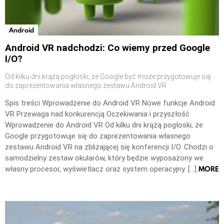
Android
Android VR nadchodzi: Co wiemy przed Google
I/O?
Od kilku dni krążą pogłoski, że Google być może przygotowuje się
do zaprezentowania własnego zestawu Android VR
Spis treści Wprowadzenie do Android VR Nowe funkcje Android
VR Przewaga nad konkurencją Oczekiwania i przyszłość
Wprowadzenie do Android VR Od kilku dni krążą pogłoski, że
Google przygotowuje się do zaprezentowania własnego
zestawu Android VR na zbliżającej się konferencji I/O. Chodzi o
samodzielny zestaw okularów, który będzie wyposażony we
MORE
własny procesor, wyświetlacz oraz system operacyjny. […]