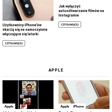
Jak wyłączyć
autoodtwarzanie filmów na
Instagramie
CZYTAJ WIĘCEJ
Użytkownicy iPhone’ów
skarżą się na samoczynnie
włączające się latarki
CZYTAJ WIĘCEJ
APPLE
Apple
Apple
iPhone