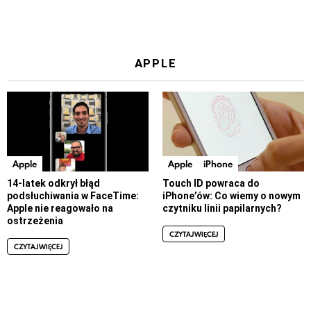
APPLE
Apple
Apple
iPhone
14-latek odkrył błąd
Touch ID powraca do
podsłuchiwania w FaceTime:
iPhone’ów: Co wiemy o nowym
Apple nie reagowało na
czytniku linii papilarnych?
ostrzeżenia
CZYTAJ WIĘCEJ
CZYTAJ WIĘCEJ