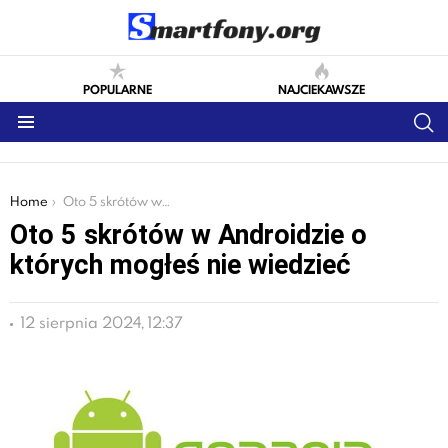
POPULARNE
NAJCIEKAWSZE
S
Menu
You are here:
Home
Oto 5 skrótów w Androidzie o których mogłeś nie wiedzieć
Oto 5 skrótów w Androidzie o
których mogłeś nie wiedzieć
12 sierpnia 2024, 12:37