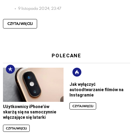
9 listopada 2024, 23:47
CZYTAJ WIĘCEJ
POLECANE
Jak wyłączyć
autoodtwarzanie filmów na
Instagramie
CZYTAJ WIĘCEJ
Użytkownicy iPhone’ów
skarżą się na samoczynnie
włączające się latarki
CZYTAJ WIĘCEJ