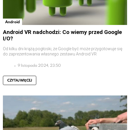
Android
Android VR nadchodzi: Co wiemy przed Google
I/O?
Od kilku dni krążą pogłoski, że Google być może przygotowuje się
do zaprezentowania własnego zestawu Android VR
9 listopada 2024, 23:50
CZYTAJ WIĘCEJ