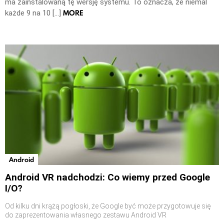
ma zainstalowaną tę wersję systemu. To oznacza, że niemal
MORE
każde 9 na 10 […]
Android
Android VR nadchodzi: Co wiemy przed Google
I/O?
Od kilku dni krążą pogłoski, że Google być może przygotowuje się
do zaprezentowania własnego zestawu Android VR