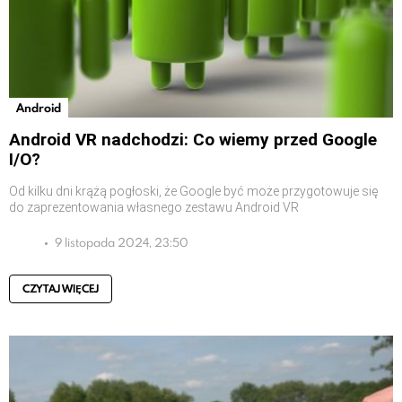
Android
Android VR nadchodzi: Co wiemy przed Google
I/O?
Od kilku dni krążą pogłoski, że Google być może przygotowuje się
do zaprezentowania własnego zestawu Android VR
9 listopada 2024, 23:50
CZYTAJ WIĘCEJ