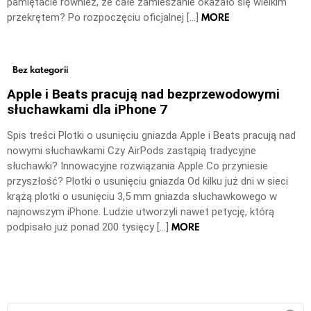
pamiętacie również, że całe zamieszanie okazało się wielkim
MORE
przekrętem? Po rozpoczęciu oficjalnej […]
Bez kategorii
Apple i Beats pracują nad bezprzewodowymi
słuchawkami dla iPhone 7
Spis treści Plotki o usunięciu gniazda Apple i Beats pracują nad
nowymi słuchawkami Czy AirPods zastąpią tradycyjne
słuchawki? Innowacyjne rozwiązania Apple Co przyniesie
przyszłość? Plotki o usunięciu gniazda Od kilku już dni w sieci
krążą plotki o usunięciu 3,5 mm gniazda słuchawkowego w
najnowszym iPhone. Ludzie utworzyli nawet petycję, którą
MORE
podpisało już ponad 200 tysięcy […]
Szukaj: