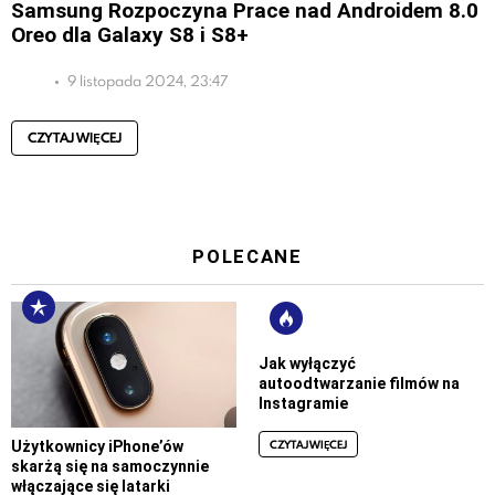
Samsung Rozpoczyna Prace nad Androidem 8.0
Oreo dla Galaxy S8 i S8+
9 listopada 2024, 23:47
CZYTAJ WIĘCEJ
POLECANE
Jak wyłączyć
autoodtwarzanie filmów na
Instagramie
CZYTAJ WIĘCEJ
Użytkownicy iPhone’ów
skarżą się na samoczynnie
włączające się latarki