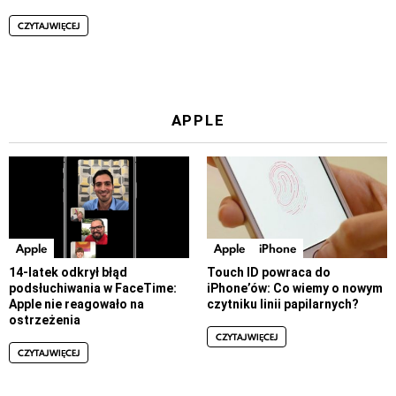
CZYTAJ WIĘCEJ
APPLE
Apple
Apple
iPhone
14-latek odkrył błąd
Touch ID powraca do
podsłuchiwania w FaceTime:
iPhone’ów: Co wiemy o nowym
Apple nie reagowało na
czytniku linii papilarnych?
ostrzeżenia
CZYTAJ WIĘCEJ
CZYTAJ WIĘCEJ