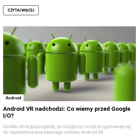
CZYTAJ WIĘCEJ
Android
Android VR nadchodzi: Co wiemy przed Google
I/O?
Od kilku dni krążą pogłoski, że Google być może przygotowuje się
do zaprezentowania własnego zestawu Android VR