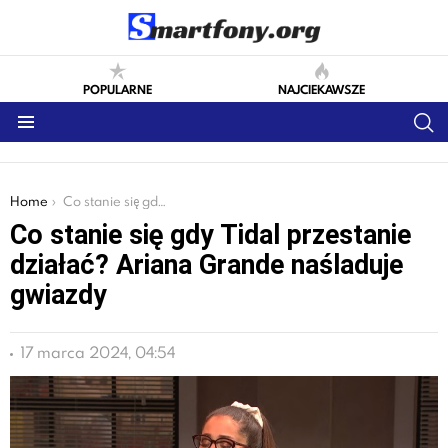
POPULARNE
NAJCIEKAWSZE
S
Menu
You are here:
Home
Co stanie się gdy Tidal przestanie działać? Ariana Grande naśladuje gwiazdy
Co stanie się gdy Tidal przestanie
działać? Ariana Grande naśladuje
gwiazdy
17 marca 2024, 04:54