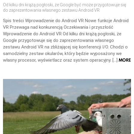
Od kilku dni krążą pogłoski, że Google być może przygotowuje się
do zaprezentowania własnego zestawu Android VR
Spis treści Wprowadzenie do Android VR Nowe funkcje Android
VR Przewaga nad konkurencją Oczekiwania i przyszłość
Wprowadzenie do Android VR Od kilku dni krążą pogłoski, że
Google przygotowuje się do zaprezentowania własnego
zestawu Android VR na zbliżającej się konferencji I/O. Chodzi o
samodzielny zestaw okularów, który będzie wyposażony we
MORE
własny procesor, wyświetlacz oraz system operacyjny. […]