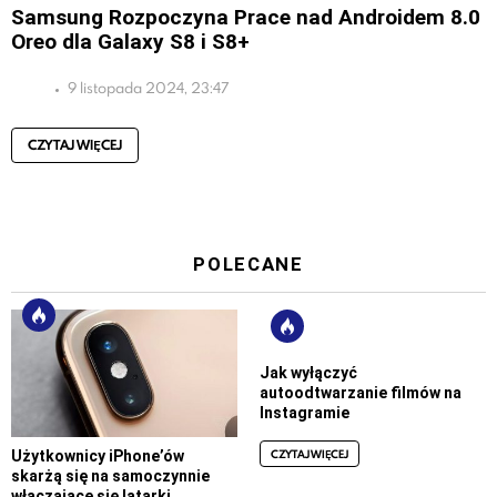
Samsung Rozpoczyna Prace nad Androidem 8.0
Oreo dla Galaxy S8 i S8+
9 listopada 2024, 23:47
CZYTAJ WIĘCEJ
POLECANE
Jak wyłączyć
autoodtwarzanie filmów na
Instagramie
CZYTAJ WIĘCEJ
Użytkownicy iPhone’ów
skarżą się na samoczynnie
włączające się latarki