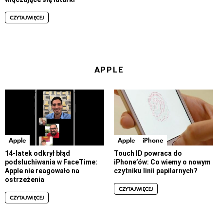
CZYTAJ WIĘCEJ
APPLE
Apple
Apple
iPhone
14-latek odkrył błąd
Touch ID powraca do
podsłuchiwania w FaceTime:
iPhone’ów: Co wiemy o nowym
Apple nie reagowało na
czytniku linii papilarnych?
ostrzeżenia
CZYTAJ WIĘCEJ
CZYTAJ WIĘCEJ