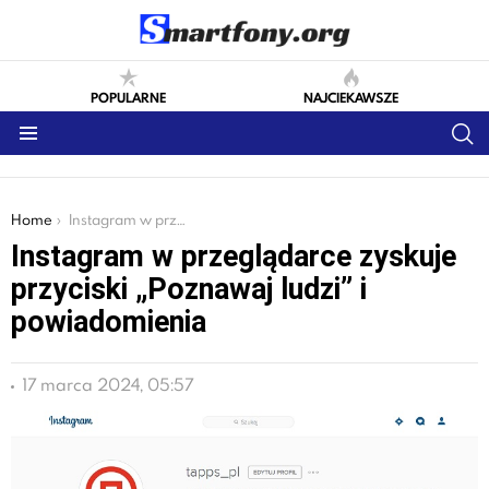
POPULARNE
NAJCIEKAWSZE
S
Menu
You are here:
Home
Instagram w przeglądarce zyskuje przyciski „Poznawaj ludzi” i powiadomienia
Instagram w przeglądarce zyskuje
przyciski „Poznawaj ludzi” i
powiadomienia
17 marca 2024, 05:57