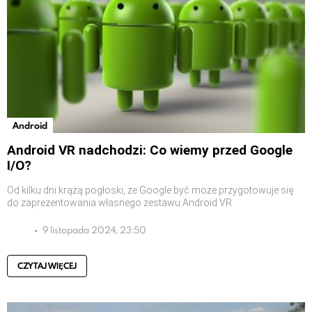
Android
Android VR nadchodzi: Co wiemy przed Google
I/O?
Od kilku dni krążą pogłoski, że Google być może przygotowuje się
do zaprezentowania własnego zestawu Android VR
9 listopada 2024, 23:50
CZYTAJ WIĘCEJ