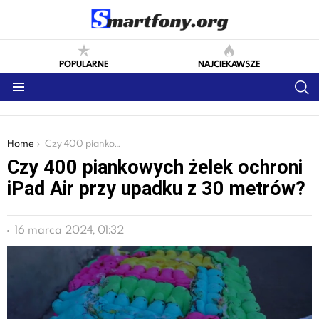
POPULARNE
NAJCIEKAWSZE
S
Menu
You are here:
Home
Czy 400 piankowych żelek ochroni iPad Air przy upadku z 30 metrów?
Czy 400 piankowych żelek ochroni
iPad Air przy upadku z 30 metrów?
16 marca 2024, 01:32