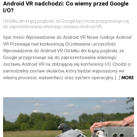
Android VR nadchodzi: Co wiemy przed Google
I/O?
Od kilku dni krążą pogłoski, że Google być może przygotowuje się
do zaprezentowania własnego zestawu Android VR
Spis treści Wprowadzenie do Android VR Nowe funkcje Android
VR Przewaga nad konkurencją Oczekiwania i przyszłość
Wprowadzenie do Android VR Od kilku dni krążą pogłoski, że
Google przygotowuje się do zaprezentowania własnego
zestawu Android VR na zbliżającej się konferencji I/O. Chodzi o
samodzielny zestaw okularów, który będzie wyposażony we
MORE
własny procesor, wyświetlacz oraz system operacyjny. […]