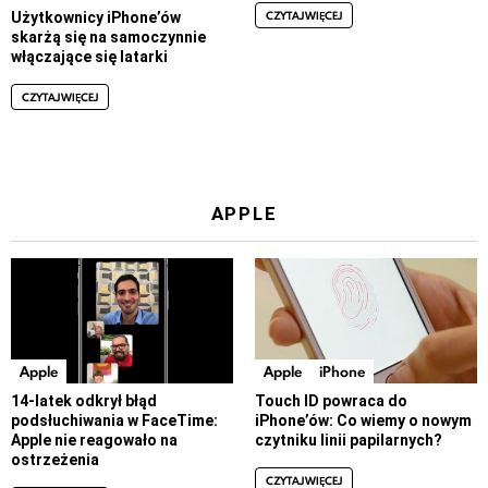
CZYTAJ WIĘCEJ
Użytkownicy iPhone’ów
skarżą się na samoczynnie
włączające się latarki
CZYTAJ WIĘCEJ
APPLE
Apple
Apple
iPhone
14-latek odkrył błąd
Touch ID powraca do
podsłuchiwania w FaceTime:
iPhone’ów: Co wiemy o nowym
Apple nie reagowało na
czytniku linii papilarnych?
ostrzeżenia
CZYTAJ WIĘCEJ