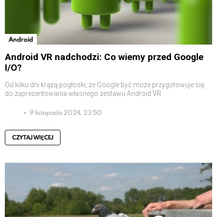
Android
Android VR nadchodzi: Co wiemy przed Google
I/O?
Od kilku dni krążą pogłoski, że Google być może przygotowuje się
do zaprezentowania własnego zestawu Android VR
9 listopada 2024, 23:50
CZYTAJ WIĘCEJ