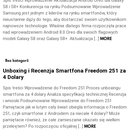
Spis treści Wprowadzenie Aktualizacja Android Oreo dla Galaxy
S8 i S8+ Konkurencja na rynku Podsumowanie Wprowadzenie
Samsung jest jednym z liderów na rynku smartfonów, który
nieustannie dąży do tego, aby dostarczać swoim użytkownikom
najnowsze technologie. Właśnie dlatego firma rozpoczęła prace
nad wprowadzeniem Android 8.0 Oreo dla swoich flagowych
MORE
modeli Galaxy S8 oraz Galaxy S8+. Aktualizacja […]
Bez kategorii
Unboxing i Recenzja Smartfona Freedom 251 za
4 Dolary
Spis treści Wprowadzenie do Freedom 251 Proces unboxingu
smartfona za 4 dolary Analiza specyfikacji technicznej Recenzja
i wnioski Podsumowanie Wprowadzenie do Freedom 251
Pamiętacie jak w lutym cały świat obiegła informacja o Freedom
251, czyli smartfonie z Androidem za niecałe 4 dolary? Może
pamiętacie również, że całe zamieszanie okazało się wielkim
MORE
przekrętem? Po rozpoczęciu oficjalnej […]