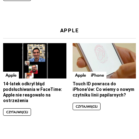
APPLE
Apple
Apple
iPhone
14-latek odkrył błąd
Touch ID powraca do
podsłuchiwania w FaceTime:
iPhone’ów: Co wiemy o nowym
Apple nie reagowało na
czytniku linii papilarnych?
ostrzeżenia
CZYTAJ WIĘCEJ
CZYTAJ WIĘCEJ