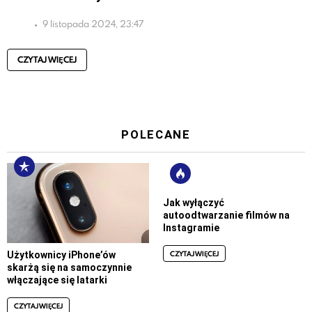
9 listopada 2024, 23:47
CZYTAJ WIĘCEJ
POLECANE
Jak wyłączyć
autoodtwarzanie filmów na
Instagramie
CZYTAJ WIĘCEJ
Użytkownicy iPhone’ów
skarżą się na samoczynnie
włączające się latarki
CZYTAJ WIĘCEJ