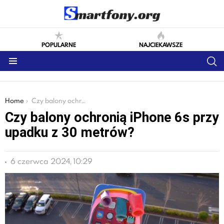
POPULARNE
NAJCIEKAWSZE
S
Menu
You are here:
Home
Czy balony ochronią iPhone 6s przy upadku z 30 metrów?
Czy balony ochronią iPhone 6s przy
upadku z 30 metrów?
6 czerwca 2024, 10:29