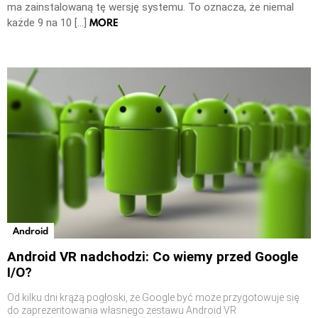
ma zainstalowaną tę wersję systemu. To oznacza, że niemal
MORE
każde 9 na 10 […]
Android
Android VR nadchodzi: Co wiemy przed Google
I/O?
Od kilku dni krążą pogłoski, że Google być może przygotowuje się
do zaprezentowania własnego zestawu Android VR