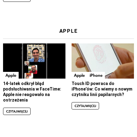
APPLE
Apple
Apple
iPhone
14-latek odkrył błąd
Touch ID powraca do
podsłuchiwania w FaceTime:
iPhone’ów: Co wiemy o nowym
Apple nie reagowało na
czytniku linii papilarnych?
ostrzeżenia
CZYTAJ WIĘCEJ
CZYTAJ WIĘCEJ