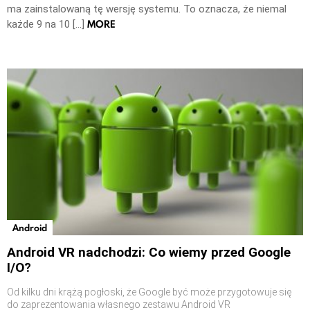
ma zainstalowaną tę wersję systemu. To oznacza, że niemal
MORE
każde 9 na 10 […]
Android
Android VR nadchodzi: Co wiemy przed Google
I/O?
Od kilku dni krążą pogłoski, że Google być może przygotowuje się
do zaprezentowania własnego zestawu Android VR