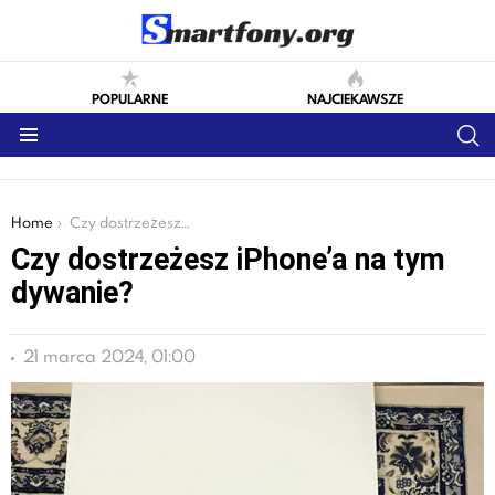
POPULARNE
NAJCIEKAWSZE
S
Menu
You are here:
Home
Czy dostrzeżesz iPhone’a na tym dywanie?
Czy dostrzeżesz iPhone’a na tym
dywanie?
21 marca 2024, 01:00