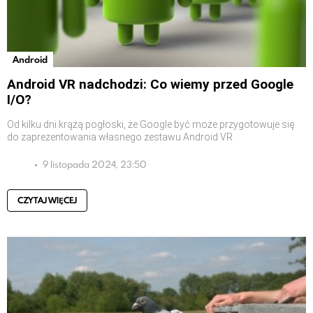
Android
Android VR nadchodzi: Co wiemy przed Google
I/O?
Od kilku dni krążą pogłoski, że Google być może przygotowuje się
do zaprezentowania własnego zestawu Android VR
9 listopada 2024, 23:50
CZYTAJ WIĘCEJ