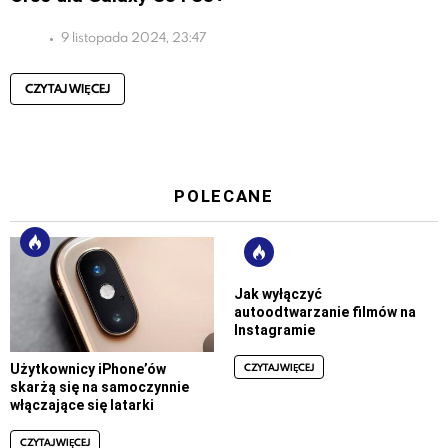
9 listopada 2024, 23:47
CZYTAJ WIĘCEJ
POLECANE
Jak wyłączyć
autoodtwarzanie filmów na
Instagramie
CZYTAJ WIĘCEJ
Użytkownicy iPhone’ów
skarżą się na samoczynnie
włączające się latarki
CZYTAJ WIĘCEJ