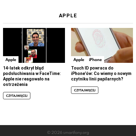
APPLE
Apple
Apple
iPhone
14-latek odkrył błąd
Touch ID powraca do
podsłuchiwania w FaceTime:
iPhone’ów: Co wiemy o nowym
Apple nie reagowało na
czytniku linii papilarnych?
ostrzeżenia
CZYTAJ WIĘCEJ
CZYTAJ WIĘCEJ
© 2026 smartfony.org