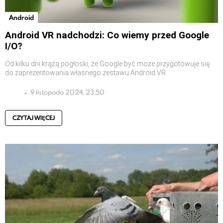
Android
Android VR nadchodzi: Co wiemy przed Google
I/O?
Od kilku dni krążą pogłoski, że Google być może przygotowuje się
do zaprezentowania własnego zestawu Android VR
9 listopada 2024, 23:50
CZYTAJ WIĘCEJ