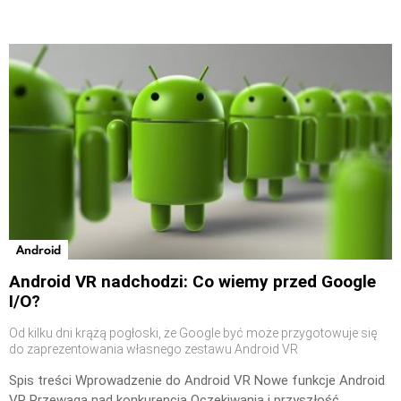
Android
Android VR nadchodzi: Co wiemy przed Google
I/O?
Od kilku dni krążą pogłoski, że Google być może przygotowuje się
do zaprezentowania własnego zestawu Android VR
Spis treści Wprowadzenie do Android VR Nowe funkcje Android
VR Przewaga nad konkurencją Oczekiwania i przyszłość