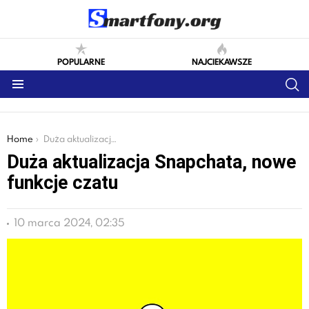
POPULARNE
NAJCIEKAWSZE
S
Menu
You are here:
Home
Duża aktualizacja Snapchata, nowe funkcje czatu
Duża aktualizacja Snapchata, nowe
funkcje czatu
10 marca 2024, 02:35