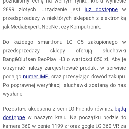
poznaliśmy cenę na wolnym rynku, która wyniesie
2899 złotych. Urządzenie jest
już dostępne
w
przedsprzedaży w niektórych sklepach z elektroniką
jak MediaExpert, NeoNet czy Komputronik.
Do każdego smartfonu LG G5 zakupionego w
przedsprzedaży sklepy oferują słuchawki
Bang&Olufsen BeoPlay H3 o wartości 850 zł. Aby je
otrzymać należy zarejestrować produkt w serwisie
podając
numer IMEI
oraz przesyłając dowód zakupu.
Po poprawnej weryfikacji słuchawki zostaną do nas
wysłane.
Pozostałe akcesoria z serii LG Friends również
będą
dostępne
w naszym kraju. Na początku będzie to
kamera 360 w cenie 1199 zł oraz gogle LG 360 VR za