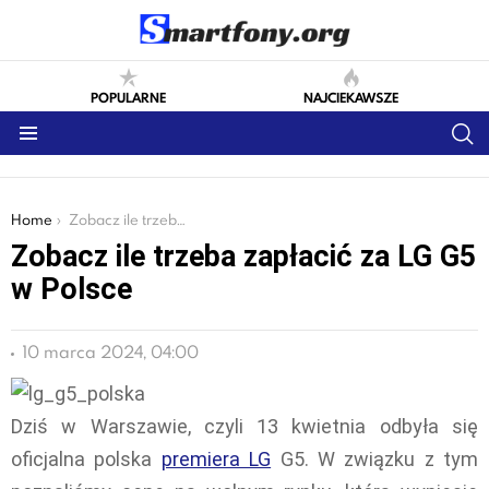
POPULARNE
NAJCIEKAWSZE
S
Menu
You are here:
Home
Zobacz ile trzeba zapłacić za LG G5 w Polsce
Zobacz ile trzeba zapłacić za LG G5
w Polsce
10 marca 2024, 04:00
Dziś w Warszawie, czyli 13 kwietnia odbyła się
oficjalna polska
premiera LG
G5. W związku z tym