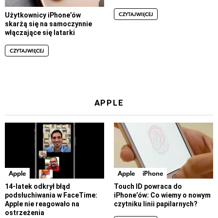
CZYTAJ WIĘCEJ
Użytkownicy iPhone’ów
skarżą się na samoczynnie
włączające się latarki
CZYTAJ WIĘCEJ
APPLE
Apple
Apple
iPhone
14-latek odkrył błąd
Touch ID powraca do
podsłuchiwania w FaceTime:
iPhone’ów: Co wiemy o nowym
Apple nie reagowało na
czytniku linii papilarnych?
ostrzeżenia