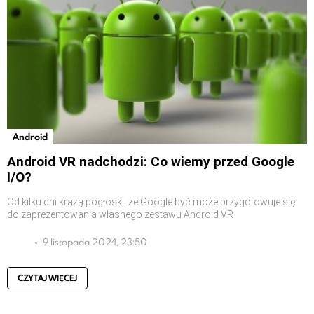
Android
Android VR nadchodzi: Co wiemy przed Google
I/O?
Od kilku dni krążą pogłoski, że Google być może przygotowuje się
do zaprezentowania własnego zestawu Android VR
9 listopada 2024, 23:50
CZYTAJ WIĘCEJ