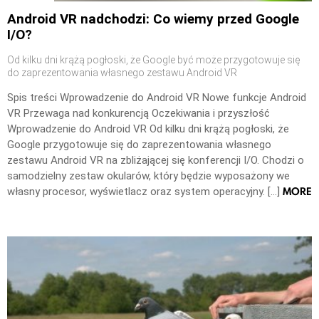
Android VR nadchodzi: Co wiemy przed Google
I/O?
Od kilku dni krążą pogłoski, że Google być może przygotowuje się
do zaprezentowania własnego zestawu Android VR
Spis treści Wprowadzenie do Android VR Nowe funkcje Android
VR Przewaga nad konkurencją Oczekiwania i przyszłość
Wprowadzenie do Android VR Od kilku dni krążą pogłoski, że
Google przygotowuje się do zaprezentowania własnego
zestawu Android VR na zbliżającej się konferencji I/O. Chodzi o
samodzielny zestaw okularów, który będzie wyposażony we
MORE
własny procesor, wyświetlacz oraz system operacyjny. […]