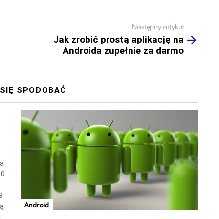
Następny artykuł
Jak zrobić prostą aplikację na
Androida zupełnie za darmo
 SIĘ SPODOBAĆ
wa
10
8
Android
ną
a