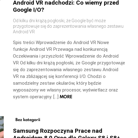
Android VR nadchodzi: Co wiemy przed
Google I/O?
Od kilku dni krążą pogłoski, że Google być może
przygotowuje się do zaprezentowania własnego zestawu
Android VR
Spis treści Wprowadzenie do Android VR Nowe
funkcje Android VR Przewaga nad konkurencją
Oczekiwania i przyszłość Wprowadzenie do Android
VR Od kilku dni krążą pogłoski, że Google przygotowuje
się do zaprezentowania własnego zestawu Android
VR na zbliżającej się konferencji I/O. Chodzi o
samodzielny zestaw okularów, który będzie
wyposażony we własny procesor, wyświetlacz oraz
MORE
system operacyjny. […]
Bez kategorii
Samsung Rozpoczyna Prace nad
Androidem 8.0 Oreo dla Galaxy S8 i S8+