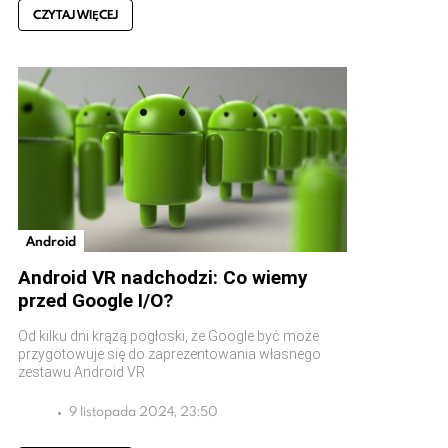
CZYTAJ WIĘCEJ
Android
Android VR nadchodzi: Co wiemy
przed Google I/O?
Od kilku dni krążą pogłoski, że Google być może
przygotowuje się do zaprezentowania własnego
zestawu Android VR
9 listopada 2024, 23:50