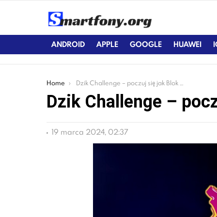
ANDROID
APPLE
GOOGLE
HUAWEI
You are here:
Home
Dzik Challenge – poczuj się jak Blok Ekipa
Dzik Challenge – pocz
19 marca 2024, 02:37