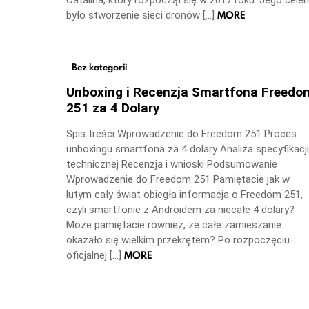
Catalina, który rozpoczął się w 2017 roku. Jego cele
MORE
było stworzenie sieci dronów […]
Bez kategorii
Unboxing i Recenzja Smartfona Freedo
251 za 4 Dolary
Spis treści Wprowadzenie do Freedom 251 Proces
unboxingu smartfona za 4 dolary Analiza specyfikacji
technicznej Recenzja i wnioski Podsumowanie
Wprowadzenie do Freedom 251 Pamiętacie jak w
lutym cały świat obiegła informacja o Freedom 251,
czyli smartfonie z Androidem za niecałe 4 dolary?
Może pamiętacie również, że całe zamieszanie
okazało się wielkim przekrętem? Po rozpoczęciu
MORE
oficjalnej […]