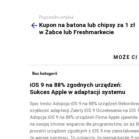
Poprzedni artykuł
See
more
Kupon na batona lub chipsy za 1 zł
w Żabce lub Freshmarkecie
MOŻE CI
Bez kategorii
iOS 9 na 88% zgodnych urządzeń:
Sukces Apple w adaptacji systemu
Spis treści Adopcja iOS 9 na 88% urządzeń Rekordo
szybkość adaptacji Zalety iOS 9 Oczekiwania na iOS 
Adopcja iOS 9 na 88% urządzeń Firma Apple ujawniła
na swojej stronie wsparcia dla programistów, że aż 8
procent urządzeń zgodnych z iOS 9 ma zainstalowa
tę wersję systemu. To oznacza, że niemal każde 9 n