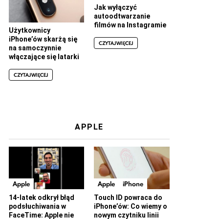
Jak wyłączyć
autoodtwarzanie
filmów na Instagramie
Użytkownicy
iPhone’ów skarżą się
CZYTAJ WIĘCEJ
na samoczynnie
włączające się latarki
CZYTAJ WIĘCEJ
APPLE
Apple
Apple
iPhone
14-latek odkrył błąd
Touch ID powraca do
podsłuchiwania w
iPhone’ów: Co wiemy o
FaceTime: Apple nie
nowym czytniku linii